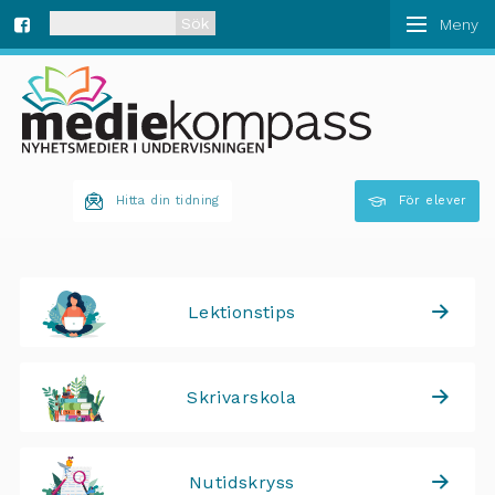
När automatisk komplettering av resultat är tillgän
Fa
ce
bo
Hitta din tidning
För elever
ok
Lektionstips
Skrivarskola
Nutidskryss