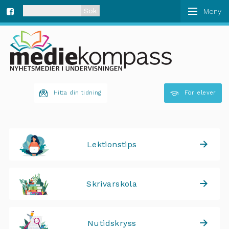
När automatisk komplettering av resultat är tillgän
Fa
ce
bo
Hitta din tidning
För elever
ok
Lektionstips
Skrivarskola
Nutidskryss