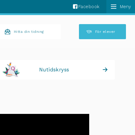
Facebook
k komplettering av resultat är tillgängliga använder 
Hitta din tidning
För elever
Nutidskryss