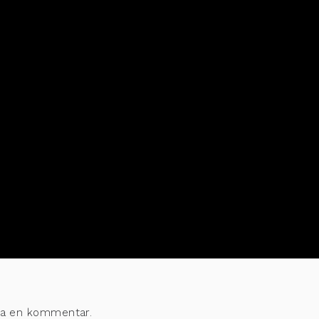
 det Skolinspektionens dag. På programmet står bland annat rät
enutbildning. Läs mer på
Skolinspektionens hemsida och anmäl d
era en kommentar.