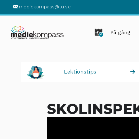
mediekompass@tu.se
På gång
Lektionstips
SKOLINSPE
29
NOV