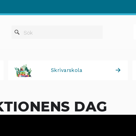
När automatis
Sök
Skrivarskola
KTIONENS DAG