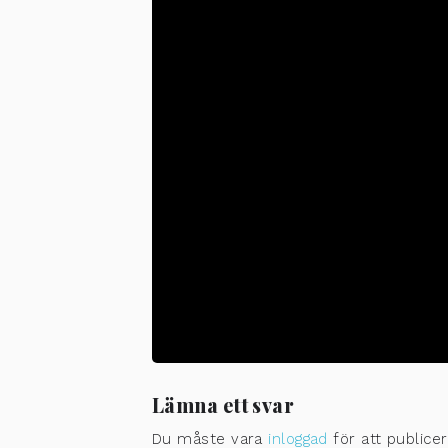
EVENT DETAILS
Den 29 november kl 10 – 15.30 är
undervisning i källkritik och vux
TIME
(Friday) 10:00 - 15:00
CALENDAR
GOOGLECAL
Lämna ett svar
Du måste vara
inloggad
för att public