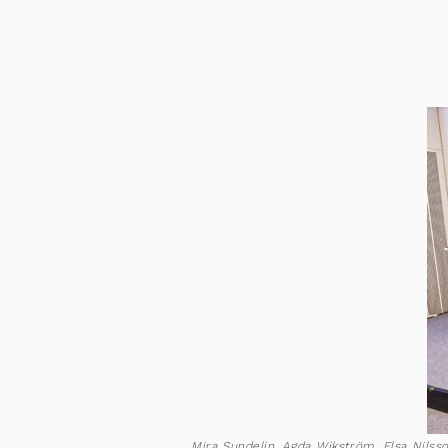
Mira Sundelin, Agda Wikström, Elsa Nils