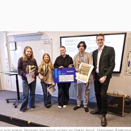
son och Adam Tartagni tar emot priset av Oskar Nord, Tidningen Ångerm