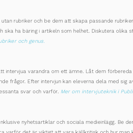
r utan rubriker och be dem att skapa passande rubriker 
 ska ha bäring i artikeln som helhet. Diskutera olika s
ubriker och genus.
att intervjua varandra om ett ämne. Låt dem förbereda
de frågor. Efter intervjun kan eleverna dela med sig a
ressanta svar och varför.
Mer om intervjuteknik i Publ
, inklusive nyhetsartiklar och sociala medieinlägg. Be 
era varför det är viktigt att vara källkritisk och hur ma