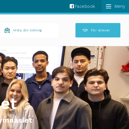
Facebook
k komplettering av resultat är tillgängliga använder 
Hitta din tidning
För elever
set
gymnasiet