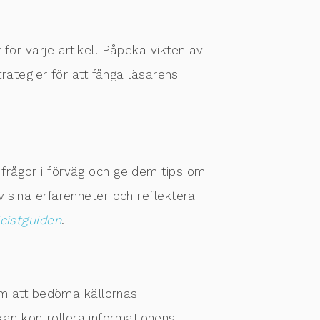
för varje artikel. Påpeka vikten av
trategier för att fånga läsarens
 frågor i förväg och ge dem tips om
v sina erfarenheter och reflektera
icistguiden
.
dem att bedöma källornas
n kan kontrollera informationens