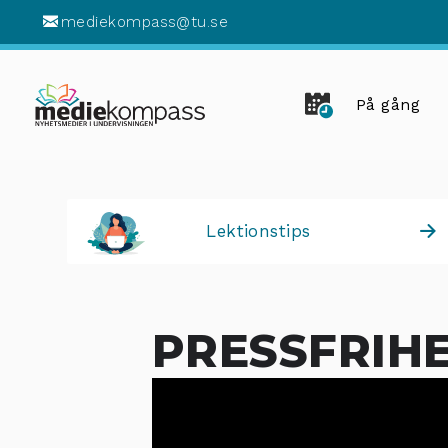
mediekompass@tu.se
På gång
Lektionstips
PRESSFRIH
25
JUN