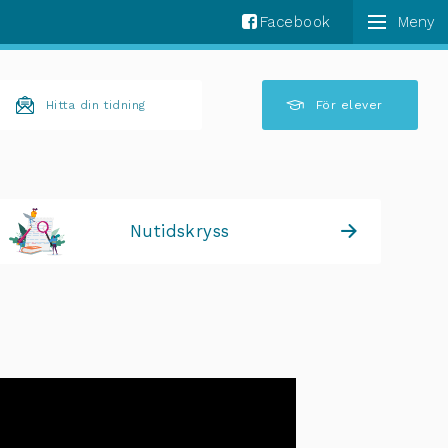
Facebook
k komplettering av resultat är tillgängliga använder 
Hitta din tidning
För elever
Nutidskryss