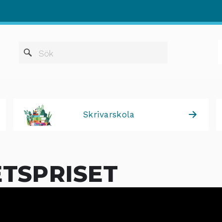
När automatis
Sök
Skrivarskola
ETSPRISET