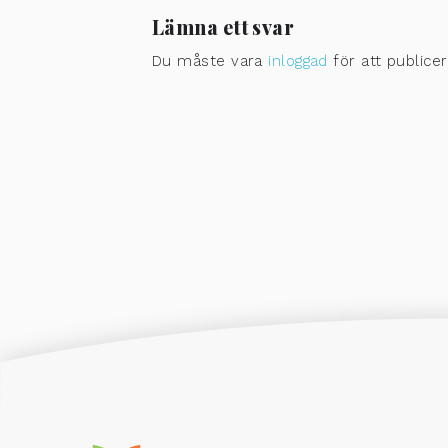
Lämna ett svar
Du måste vara
inloggad
för att public