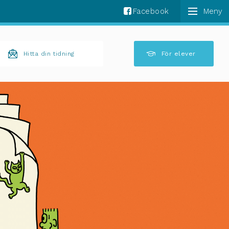
Facebook
k komplettering av resultat är tillgängliga använder 
Hitta din tidning
För elever