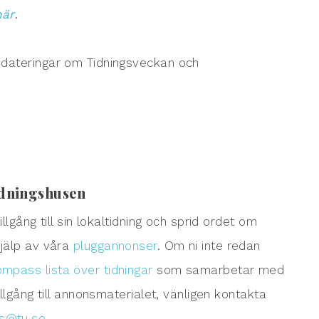
här
.
pdateringar om Tidningsveckan och
idningshusen
illgång till sin lokaltidning och sprid ordet om
jälp av våra
pluggannonser
. Om ni inte redan
mpass lista över tidningar
som samarbetar med
tillgång till annonsmaterialet, vänligen kontakta
@tu.se.