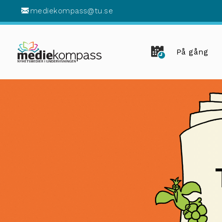
mediekompass@tu.se
På gång