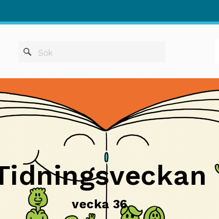
När automatis
Sök
Tidningsveckan
vecka 36