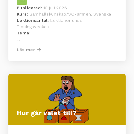
1-3
Publicerad:
10 juli 2026
Kurs:
Samhällskunskap/SO-ämnen, Svenska
Lektionsantal:
Lektioner under
Tidningsveckan
Tema:
...
Läs mer
Hur går valet till?