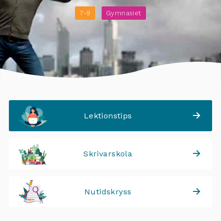
7-9
Gymnasiet
Lektionstips
Skrivarskola
Nutidskryss