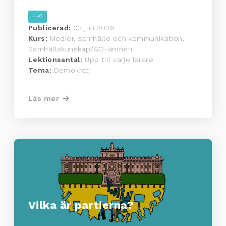
4-6
Publicerad:
03 juli 2026
Kurs:
Medier, samhälle och kommunikation,
Samhällskunskap/SO-ämnen
Lektionsantal:
Upp till varje lärare
Tema:
Demokrati
...
Läs mer
Vilka är partierna?