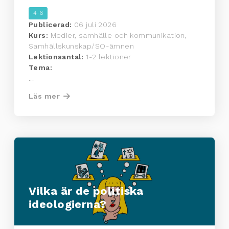
4-6
Publicerad:
06 juli 2026
Kurs:
Medier, samhälle och kommunikation,
Samhällskunskap/SO-ämnen
Lektionsantal:
1-2 lektioner
Tema:
...
Läs mer
Vilka är de politiska
ideologierna?