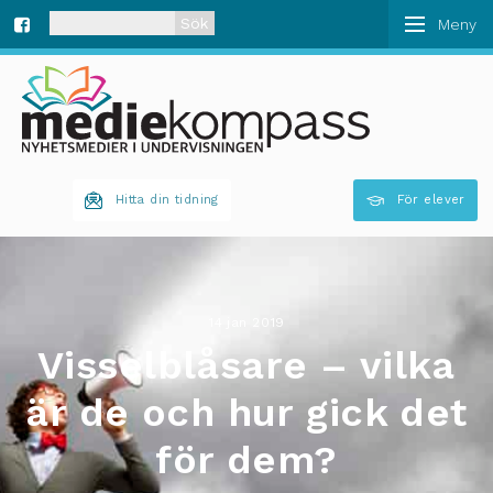
När automatisk komplettering av resultat är tillgän
Fa
ce
bo
Hitta din tidning
För elever
ok
14 jan 2019
Visselblåsare – vilka
är de och hur gick det
för dem?