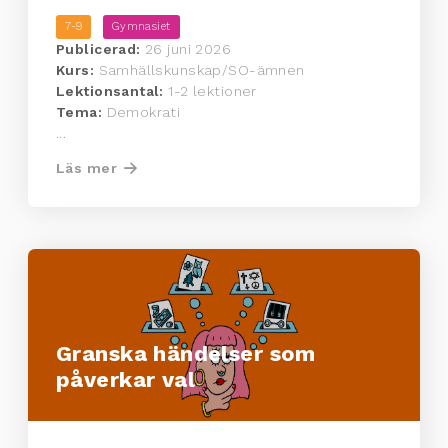
7-9
Gymnasiet
Publicerad:
26 juni 2026
Kurs:
Samhällskunskap/SO-ämnen
Lektionsantal:
1-2 lektioner
Tema:
Demokrati
...
Läs mer
Granska händelser som
påverkar val