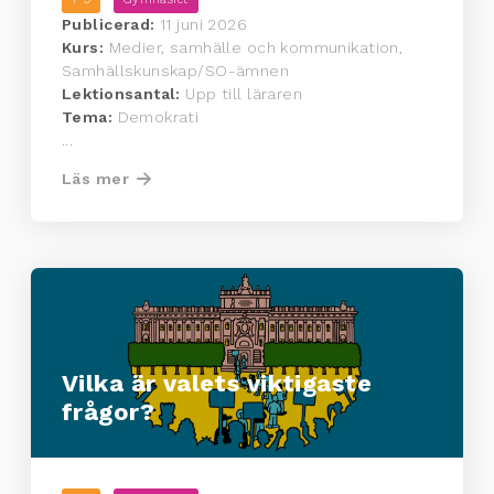
Publicerad:
11 juni 2026
Kurs:
Medier, samhälle och kommunikation,
Samhällskunskap/SO-ämnen
Lektionsantal:
Upp till läraren
Tema:
Demokrati
...
Läs mer
Vilka är valets viktigaste
frågor?