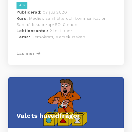
4-6
Publicerad:
07 juli 2026
Kurs:
Medier, samhälle och kommunikation,
Samhällskunskap/SO-ämnen
Lektionsantal:
2 lektioner
Tema:
Demokrati, Mediekunskap
...
Läs mer
Valets huvudfrågor