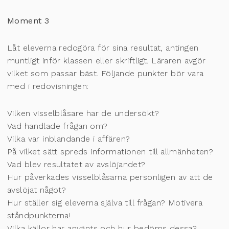
Moment 3
Låt eleverna redogöra för sina resultat, antingen
muntligt inför klassen eller skriftligt. Läraren avgör
vilket som passar bäst. Följande punkter bör vara
med i redovisningen:
Vilken visselblåsare har de undersökt?
Vad handlade frågan om?
Vilka var inblandande i affären?
På vilket sätt spreds informationen till allmänheten?
Vad blev resultatet av avslöjandet?
Hur påverkades visselblåsarna personligen av att de
avslöjat något?
Hur ställer sig eleverna själva till frågan? Motivera
ståndpunkterna!
Vilka källor har använts och hur bedöms dessa?