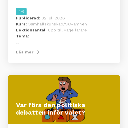
4-6
Publicerad:
02 juli 2026
Kurs:
Samhällskunskap/SO-ämnen
Lektionsantal:
Upp till varje lärare
Tema:
...
Läs mer
Var förs den politiska
debatten inför valet?