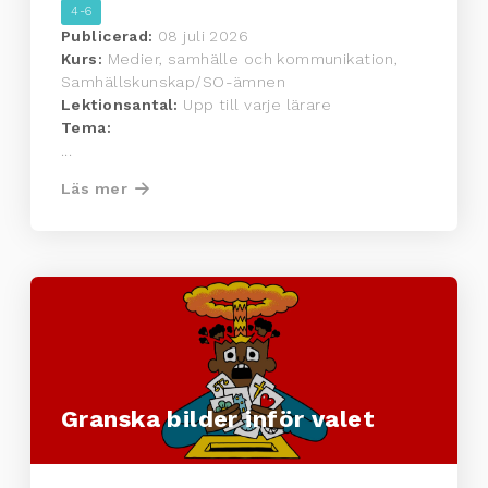
4-6
Publicerad:
08 juli 2026
Kurs:
Medier, samhälle och kommunikation,
Samhällskunskap/SO-ämnen
Lektionsantal:
Upp till varje lärare
Tema:
...
Läs mer
Granska bilder inför valet