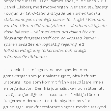
betydande insats i Olof Palmes anda, tilldelades 2019
Daniel Ellsberg med motiveringen:
När Daniel Ellsberg
i början av 1970-talet avslöjade den amerikanska
statsledningens hemliga planer för kriget i Vietnam,
var den förre militäranalytikern – världens viktigaste
visselblåsare – väl medveten om risken för ett
långvarigt fängelsestraff och en krossad karriär. I
spåren avsattes en lögnaktig regering, ett
folkrättsvidrigt krig förkortades och otaliga
människoliv räddades.
Historiskt har många av de avslöjanden och
granskningar som journalister gjort, ofta haft sitt
ursprung i tips som kommit från visselblåsare inne i
en organisation. Den fria journalistiken och rätten att
avslöja oegentligheter anses som så viktiga för en
fungerande demokrati att de skyddas av våra
grundlagar. Tryckfrihetsförordningens meddelarskydd