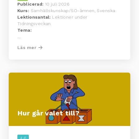
Publicerad:
10 juli 2026
Kurs:
Samhällskunskap/SO-ämnen, Svenska
Lektionsantal:
Lektioner under
Tidningsveckan
Tema:
...
Läs mer
Hur går valet till?
4-6