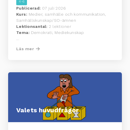
4-6
Publicerad:
07 juli 2026
Kurs:
Medier, samhälle och kommunikation,
Samhällskunskap/SO-ämnen
Lektionsantal:
2 lektioner
Tema:
Demokrati, Mediekunskap
...
Läs mer
Valets huvudfrågor