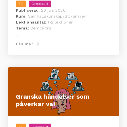
7-9
Gymnasiet
Publicerad:
26 juni 2026
Kurs:
Samhällskunskap/SO-ämnen
Lektionsantal:
1-2 lektioner
Tema:
Demokrati
...
Läs mer
Granska händelser som
påverkar val