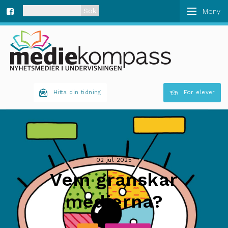
När automatisk komplettering av resultat är tillgän
Fa
ce
bo
Hitta din tidning
För elever
ok
02 jul 2025
Vem granskar
medierna?