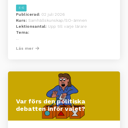
4-6
Publicerad:
02 juli 2026
Kurs:
Samhällskunskap/SO-ämnen
Lektionsantal:
Upp till varje lärare
Tema:
...
Läs mer
Var förs den politiska
debatten inför valet?