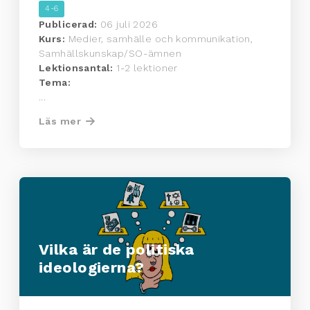
4-6
Publicerad:
06 juli 2026
Kurs:
Medier, samhälle och kommunikation,
Samhällskunskap/SO-ämnen
Lektionsantal:
1-2 lektioner
Tema:
...
Läs mer
Vilka är de politiska
ideologierna?