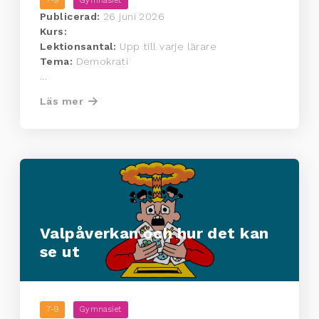
7-9
Gymnasiet
Publicerad:
26 juni 2026
Kurs:
Lektionsantal:
Upp till varje lärare
Tema:
Demokrati
...
Läs mer
Valpåverkan och hur det kan
se ut
7-9
Gymnasiet