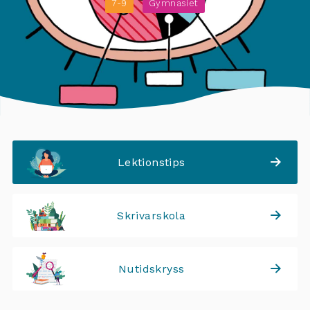
7-9
Gymnasiet
Lektionstips
Skrivarskola
Nutidskryss