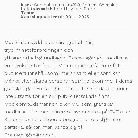
Kurs:
Samhällskunskap/SO-ämnen, Svenska
Lektionsantal:
Upp till varje lärare
Tema:
Senast uppdaterad:
03 jul 2025
Medierna skyddas av våra grundlagar,
tryckfrihetsförordningen och
yttrandefrihetsgrundlagen. Dessa lagar ger medierna
en mycket stor frihet. Men medierna får inte fritt
publicera innehåll som inte är sant eller som kan
kränka eller skada personer som förekommer i deras
granskningar. För att garantera att enskilda personer
inte utsätts för en s.k. publicitetsskada finns
Medieombudsmannen eller MO som granskar
medierna. Har man däremot synpunkter på SVT eller
SR och tycker att deras program är osakliga eller
partiska, så kan man vända sig till
Granskningsnämnden.