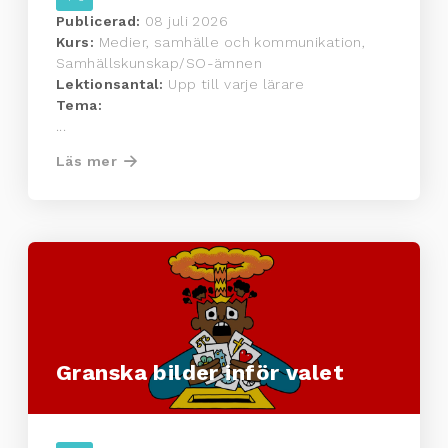
Publicerad:
08 juli 2026
Kurs:
Medier, samhälle och kommunikation,
Samhällskunskap/SO-ämnen
Lektionsantal:
Upp till varje lärare
Tema:
...
Läs mer
Granska bilder inför valet