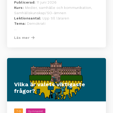
Publicerad:
11 juni 2026
Kurs:
Medier, samhälle och kommunikation,
Samhällskunskap/SO-ämnen
Lektionsantal:
Upp till läraren
Tema:
Demokrati
...
Läs mer
Vilka är valets viktigaste
frågor?
7-9
Gymnasiet