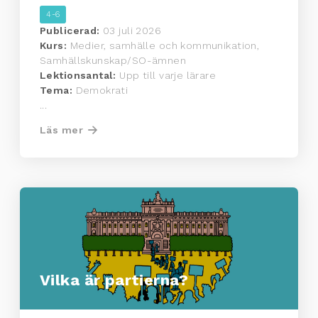
4-6
Publicerad:
03 juli 2026
Kurs:
Medier, samhälle och kommunikation,
Samhällskunskap/SO-ämnen
Lektionsantal:
Upp till varje lärare
Tema:
Demokrati
...
Läs mer
Vilka är partierna?