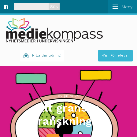
När automatisk komplettering av resultat är tillgän
Fa
ce
bo
Hitta din tidning
För elever
ok
02 jul 2025
Att granska
granskningen