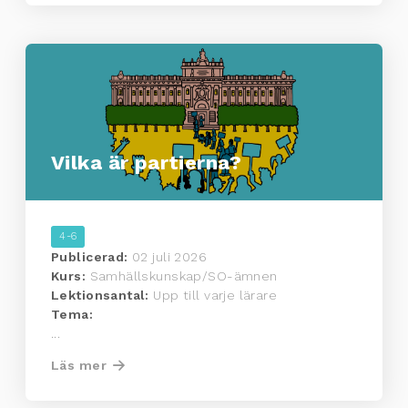
Vilka är partierna?
4-6
Publicerad:
02 juli 2026
Kurs:
Samhällskunskap/SO-ämnen
Lektionsantal:
Upp till varje lärare
Tema:
...
Läs mer