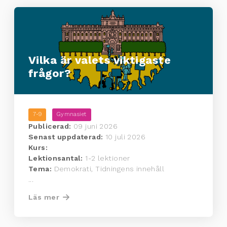
Vilka är valets viktigaste
frågor?
7-9
Gymnasiet
Publicerad:
09 juni 2026
Senast uppdaterad:
10 juli 2026
Kurs:
Lektionsantal:
1-2 lektioner
Tema:
Demokrati, Tidningens innehåll
...
Läs mer