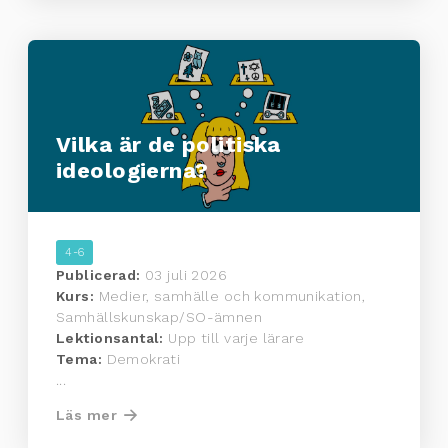
Vilka är de politiska
ideologierna?
4-6
Publicerad:
03 juli 2026
Kurs:
Medier, samhälle och kommunikation,
Samhällskunskap/SO-ämnen
Lektionsantal:
Upp till varje lärare
Tema:
Demokrati
...
Läs mer