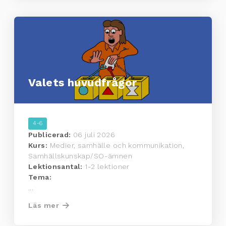
Valets huvudfrågor
4-6
Publicerad:
06 juli 2026
Kurs:
Medier, samhälle och kommunikation,
Samhällskunskap/SO-ämnen
Lektionsantal:
1-2 lektioner
Tema:
...
Läs mer