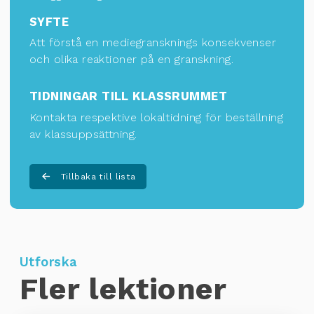
SYFTE
Att förstå en mediegransknings konsekvenser
och olika reaktioner på en granskning.
TIDNINGAR TILL KLASSRUMMET
Kontakta respektive lokaltidning för
beställning
av klassuppsättning
.
Tillbaka till lista
Utforska
Fler lektioner