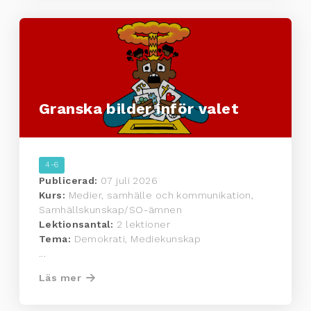
Granska bilder inför valet
4-6
Publicerad:
07 juli 2026
Kurs:
Medier, samhälle och kommunikation,
Samhällskunskap/SO-ämnen
Lektionsantal:
2 lektioner
Tema:
Demokrati, Mediekunskap
...
Läs mer