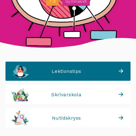
7-9
Gymnasiet
Lektionstips
Skrivarskola
Nutidskryss