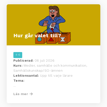
Hur går valet till?
4-6
Publicerad:
08 juli 2026
Kurs:
Medier, samhälle och kommunikation,
Samhällskunskap/SO-ämnen
Lektionsantal:
Upp till varje lärare
Tema:
...
Läs mer