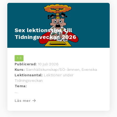
Sex lektionstips till
Tidningsveckan 2026
1-3
Publicerad:
10 juli 2026
Kurs:
Samhällskunskap/SO-ämnen, Svenska
Lektionsantal:
Lektioner under
Tidningsveckan
Tema:
...
Läs mer