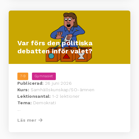
Var förs den politiska
debatten inför valet?
7-9
Gymnasiet
Publicerad:
26 juni 2026
Kurs:
Samhällskunskap/SO-ämnen
Lektionsantal:
1-2 lektioner
Tema:
Demokrati
...
Läs mer