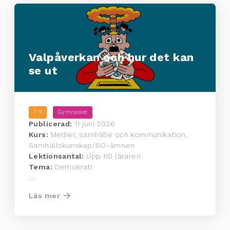
Valpåverkan och hur det kan
se ut
7-9
Gymnasiet
Publicerad:
11 juni 2026
Kurs:
Medier, samhälle och kommunikation,
Samhällskunskap/SO-ämnen
Lektionsantal:
Upp till läraren
Tema:
Demokrati
...
Läs mer