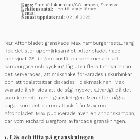
Kurs:
Samhällskunskap/SO-ämnen, Svenska
Lektionsantal:
Upp till varje lärare
Tema:
Senast uppdaterad:
02 jul 2025
När Aftonbladet granskade Max hamburgerrestaurang
fick det stor uppmärksamhet. Aftonbladet hade
intervjuat 28 tidigare anställda som menade att
hamburgare och kyckling låg ute i flera timmar innan
det serverades, att milkshake förvarades i skurhinkar
och att toalettsitsar diskades i diskmaskinen. Max
svarade å sin sida att de såg mycket allvarligt på det
som kommit fram i granskningen. Men efter några
dagar kom det en motattack från Max mot
Aftonbladet. Max publicerade även en annonskampanj
där vd:n Richard Bergfors avfärdade granskningen.
1. Läs och titta på granskningen