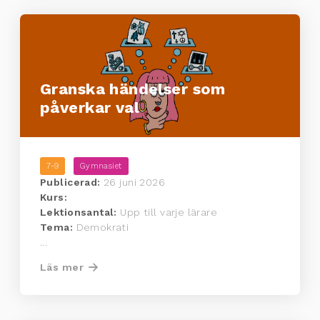
Granska händelser som
påverkar val
7-9
Gymnasiet
Publicerad:
26 juni 2026
Kurs:
Lektionsantal:
Upp till varje lärare
Tema:
Demokrati
...
Läs mer