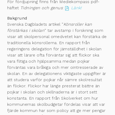
För fördjupning finns från Mediekompass pdf-
häftet
Tidningen och genus
:
Länk!
Bakgrund
Svenska Dagbladets artikel ”
Könsroller kan
förstärkas i skolan
” tar avstamp i forskning som
visar att skolpersonal omedvetet kan förstärka de
traditionella könsrollerna. En rapport från
regeringens delegation för jämställdhet i skolan
visar att lärare ofta förväntar sig att flickor ska
vara flitiga och hjälpsamma medan pojkar
förväntas vara bråkiga och mer ointresserade av
skolan. En av delegationens viktigaste uppgifter är
att studera varför pojkar når sämre skolresultat
än flickor. Flickor har länge presterat bättre än
pojkar i skolan och skillnaderna är i stort sett
konstanta. En rapport från Skolverket om hur
kommunernas skolbudgetar fördelas visar att var
fjärde kommun har som policy att ge mer pengar