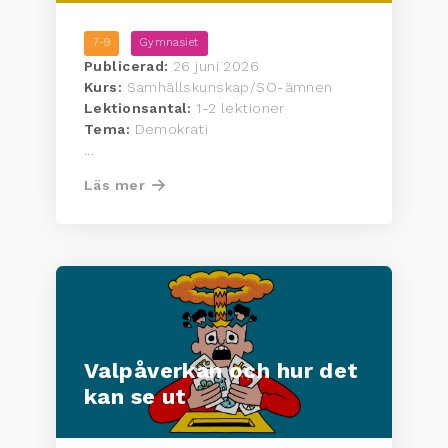
7-9
Gymnasiet
Publicerad:
26 juni 2026
Kurs:
Samhällskunskap/SO-ämnen
Lektionsantal:
1-2 lektioner
Tema:
Demokrati
...
Läs mer
Valpåverkan och hur det
kan se ut