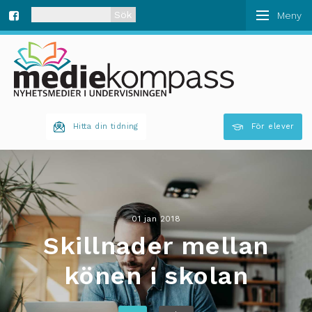
När automatisk komplettering av resultat är tillgän
Fa
ce
bo
Hitta din tidning
För elever
ok
01 jan 2018
Skillnader mellan
könen i skolan