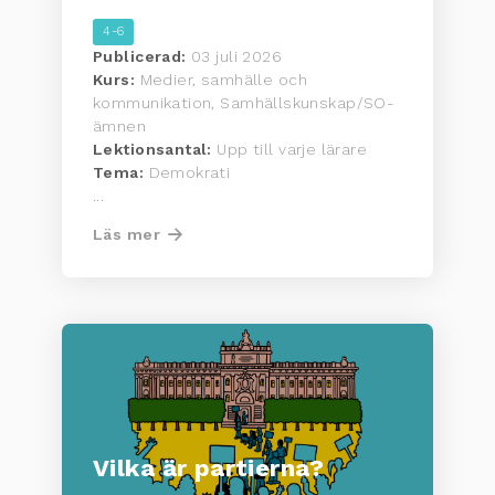
4-6
Publicerad:
03 juli 2026
Kurs:
Medier, samhälle och
kommunikation, Samhällskunskap/SO-
ämnen
Lektionsantal:
Upp till varje lärare
Tema:
Demokrati
...
Läs mer
Vilka är partierna?