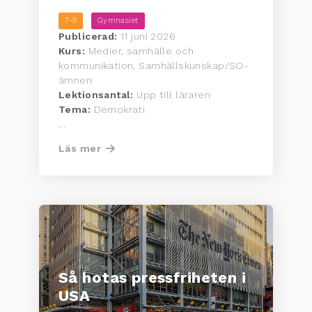
7-9
Gymnasiet
Publicerad:
11 juni 2026
Kurs:
Medier, samhälle och
kommunikation, Samhällskunskap/SO-
ämnen
Lektionsantal:
Upp till läraren
Tema:
Demokrati
...
Läs mer
Så hotas pressfriheten i
USA