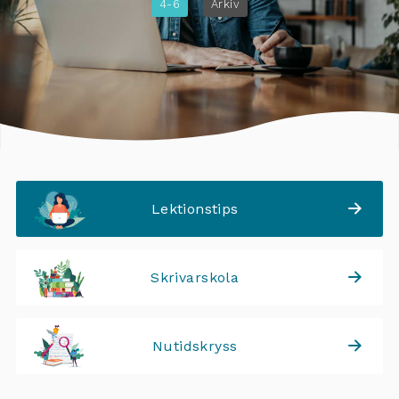
4-6
Arkiv
Lektionstips
Skrivarskola
Nutidskryss