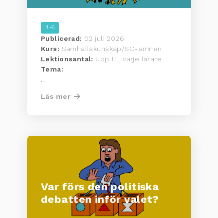
4-6
Publicerad:
02 juli 2026
Kurs:
Samhällskunskap/SO-ämnen
Lektionsantal:
Upp till varje lärare
Tema:
...
Läs mer
Var förs den politiska
debatten inför valet?