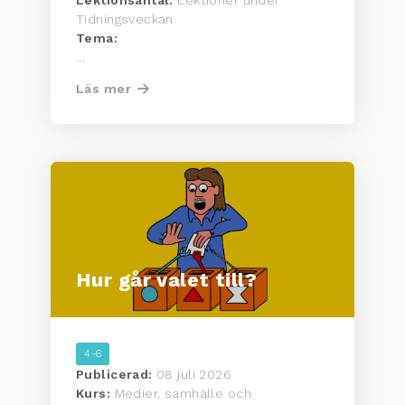
Lektionsantal:
Lektioner under
Tidningsveckan
Tema:
...
Läs mer
Hur går valet till?
4-6
Publicerad:
08 juli 2026
Kurs:
Medier, samhälle och