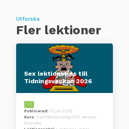
Utforska
Fler lektioner
Sex lektionstips till
Tidningsveckan 2026
1-3
Publicerad:
10 juli 2026
Kurs:
Samhällskunskap/SO-ämnen,
Svenska