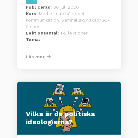
Publicerad:
06 juli 2026
Kurs:
Medier, samhälle och
kommunikation, Samhällskunskap/SO-
ämnen
Lektionsantal:
1-2 lektioner
Tema:
...
Läs mer
Vilka är de politiska
ideologierna?