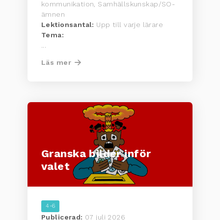
kommunikation, Samhällskunskap/SO-
ämnen
Lektionsantal:
Upp till varje lärare
Tema:
...
Läs mer
Granska bilder inför
valet
4-6
Publicerad:
07 juli 2026