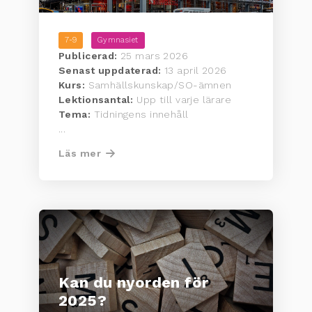
7-9
Gymnasiet
Publicerad:
25 mars 2026
Senast uppdaterad:
13 april 2026
Kurs:
Samhällskunskap/SO-ämnen
Lektionsantal:
Upp till varje lärare
Tema:
Tidningens innehåll
...
Läs mer
Kan du nyorden för
2025?