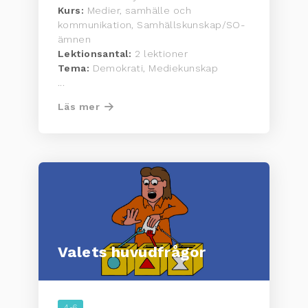
Kurs:
Medier, samhälle och
kommunikation, Samhällskunskap/SO-
ämnen
Lektionsantal:
2 lektioner
Tema:
Demokrati, Mediekunskap
...
Läs mer
Valets huvudfrågor
4-6