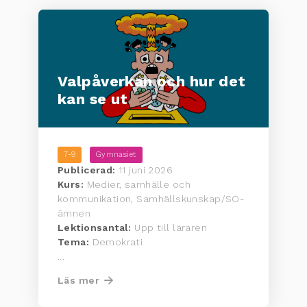
Valpåverkan och hur det
kan se ut
7-9
Gymnasiet
Publicerad:
11 juni 2026
Kurs:
Medier, samhälle och
kommunikation, Samhällskunskap/SO-
ämnen
Lektionsantal:
Upp till läraren
Tema:
Demokrati
...
Läs mer