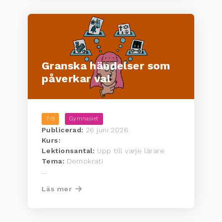
Granska händelser som
påverkar val
7-9
Gymnasiet
Publicerad:
26 juni 2026
Kurs:
Lektionsantal:
Upp till varje lärare
Tema:
Demokrati
...
Läs mer