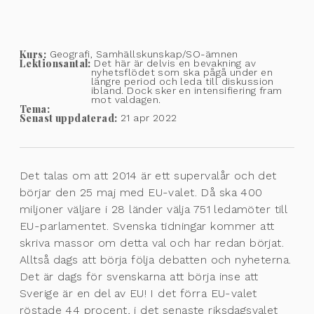
Kurs:
Geografi, Samhällskunskap/SO-ämnen
Lektionsantal:
Det här är delvis en bevakning av
nyhetsflödet som ska pågå under en
längre period och leda till diskussion
ibland. Dock sker en intensifiering fram
mot valdagen.
Tema:
Senast uppdaterad:
21 apr 2022
Det talas om att 2014 är ett supervalår och det
börjar den 25 maj med EU-valet. Då ska 400
miljoner väljare i 28 länder välja 751 ledamöter till
EU-parlamentet. Svenska tidningar kommer att
skriva massor om detta val och har redan börjat.
Alltså dags att börja följa debatten och nyheterna.
Det är dags för svenskarna att börja inse att
Sverige är en del av EU! I det förra EU-valet
röstade 44 procent, i det senaste riksdagsvalet