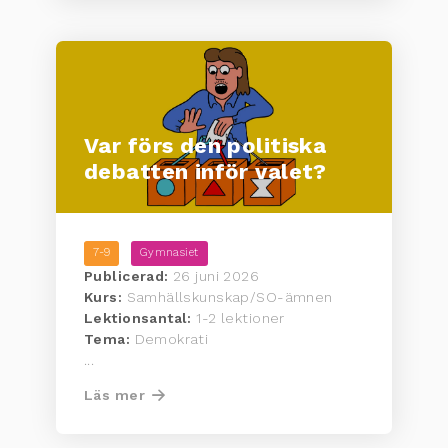
Var förs den politiska
debatten inför valet?
7-9
Gymnasiet
Publicerad:
26 juni 2026
Kurs:
Samhällskunskap/SO-ämnen
Lektionsantal:
1-2 lektioner
Tema:
Demokrati
...
Läs mer