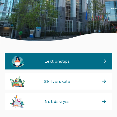
Lektionstips
Skrivarskola
Nutidskryss