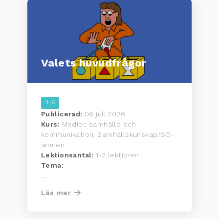
Valets huvudfrågor
4-6
Publicerad:
06 juli 2026
Kurs:
Medier, samhälle och
kommunikation, Samhällskunskap/SO-
ämnen
Lektionsantal:
1-2 lektioner
Tema:
...
Läs mer