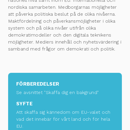
nationell nivå samt inom EU. Internationella och
nordiska samarbeten. Medborgarnas möjligheter
att påverka politiska beslut på de olika nivåerna.
Maktfördelning och påverkansmöjligheter i olika
system och på olika nivåer utifrån olika
demokratimodeller och den digitala teknikens
möjligheter. Mediers innehåll och nyhetsvärdering i
samband med frågor om demokrati och politik.
FÖRBEREDELSER
Se avsnittet "Skaffa dig en bakgrund"
SYFTE
Att skaffa sig kännedom om EU-valet och
vad det innebär för vårt land och för hela
EU.