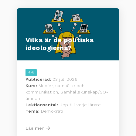
Vilka är de politiska
ideologierna?
4-6
Publicerad:
03 juli 2026
Kurs:
Medier, samhälle och
kommunikation, Samhällskunskap/SO-
ämnen
Lektionsantal:
Upp till varje lärare
Tema:
Demokrati
...
Läs mer