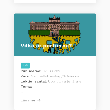
Vilka är partierna?
4-6
Publicerad:
02 juli 2026
Kurs:
Samhällskunskap/SO-ämnen
Lektionsantal:
Upp till varje lärare
Tema:
...
Läs mer