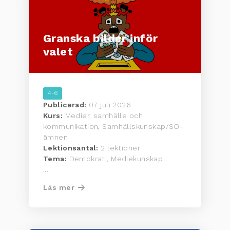
Granska bilder inför
valet
4-6
Publicerad:
07 juli 2026
Kurs:
Medier, samhälle och
kommunikation, Samhällskunskap/SO-
ämnen
Lektionsantal:
2 lektioner
Tema:
Demokrati, Mediekunskap
...
Läs mer