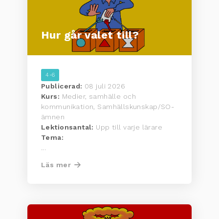
Hur går valet till?
4-6
Publicerad:
08 juli 2026
Kurs:
Medier, samhälle och
kommunikation, Samhällskunskap/SO-
ämnen
Lektionsantal:
Upp till varje lärare
Tema:
...
Läs mer