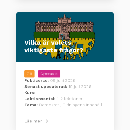
Vilka är valets
viktigaste frågor?
7-9
Gymnasiet
Publicerad:
09 juni 2026
Senast uppdaterad:
10 juli 2026
Kurs:
Lektionsantal:
1-2 lektioner
Tema:
Demokrati, Tidningens innehåll
...
Läs mer