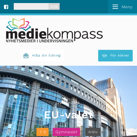
När automatisk komplettering av resultat är tillgän
Fa
ce
bo
Hitta din tidning
För elever
ok
22 apr 2014
EU-valet
7-9
Gymnasiet
Arkiv