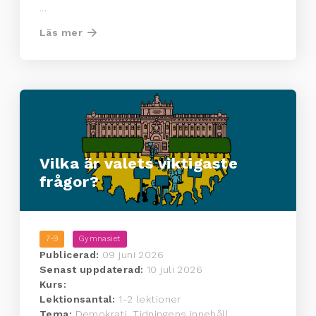
...
Läs mer
Vilka är valets viktigaste
frågor?
7-9
Gymnasiet
Publicerad:
09 juni 2026
Senast uppdaterad:
10 juli 2026
Kurs:
Lektionsantal:
1-2 lektioner
Tema:
Demokrati, Tidningens innehåll