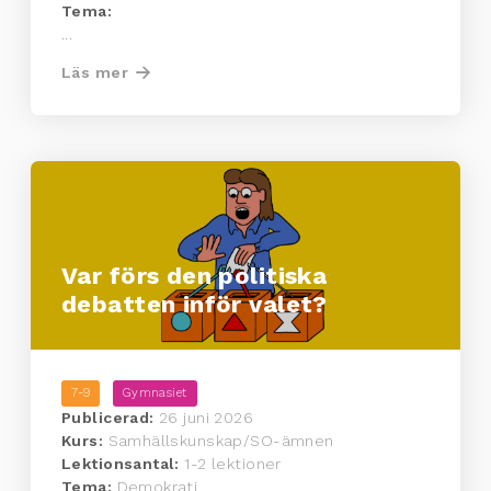
Tema:
...
Läs mer
Var förs den politiska
debatten inför valet?
7-9
Gymnasiet
Publicerad:
26 juni 2026
Kurs:
Samhällskunskap/SO-ämnen
Lektionsantal:
1-2 lektioner
Tema:
Demokrati