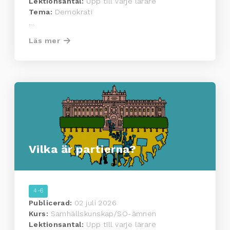
Lektionsantal:
Upp till varje lärare
Tema:
Demokrati
...
Läs mer
Vilka är partierna?
4-6
Publicerad:
02 juli 2026
Kurs:
Samhällskunskap/SO-ämnen
Lektionsantal:
Upp till varje lärare