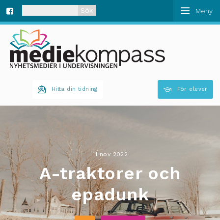
När automatisk komplettering av resultat är tillgän
Fa
ce
bo
Hitta din tidning
För elever
ok
11 nov 2022
A-traktorer och
epadunk