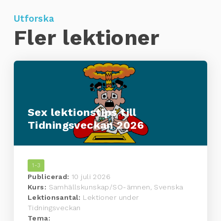
Utforska
Fler lektioner
Sex lektionstips till
Tidningsveckan 2026
1-3
Publicerad:
10 juli 2026
Kurs:
Samhällskunskap/SO-ämnen, Svenska
Lektionsantal:
Lektioner under
Tidningsveckan
Tema: