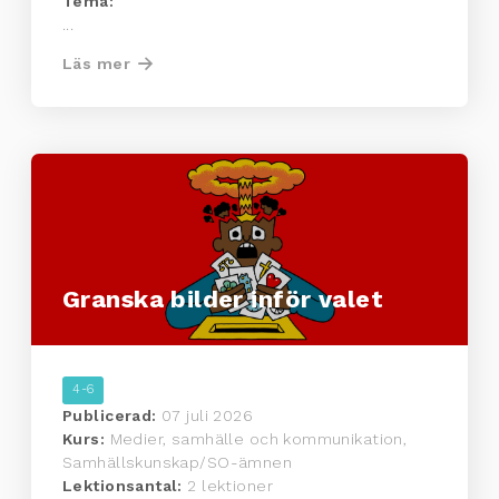
Tema:
...
Läs mer
Granska bilder inför valet
4-6
Publicerad:
07 juli 2026
Kurs:
Medier, samhälle och kommunikation,
Samhällskunskap/SO-ämnen
Lektionsantal:
2 lektioner