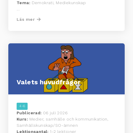
Tema:
Demokrati, Mediekunskap
...
Läs mer
Valets huvudfrågor
4-6
Publicerad:
06 juli 2026
Kurs:
Medier, samhälle och kommunikation,
Samhällskunskap/SO-ämnen
Lektionsantal:
1-2 lektioner