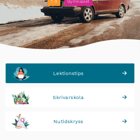
7-9
Gymnasiet
Lektionstips
Skrivarskola
Nutidskryss