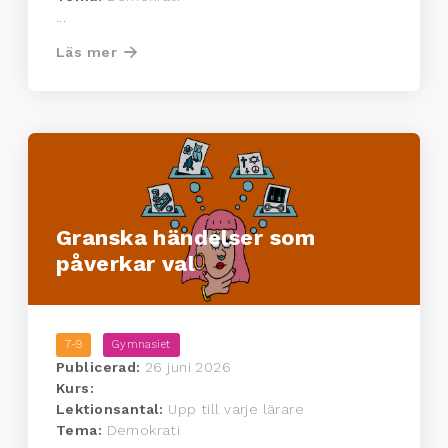
...
Läs mer
Granska händelser som
påverkar val
7-9
Gymnasiet
Publicerad:
26 juni 2026
Kurs:
Lektionsantal:
Upp till varje lärare
Tema:
Demokrati