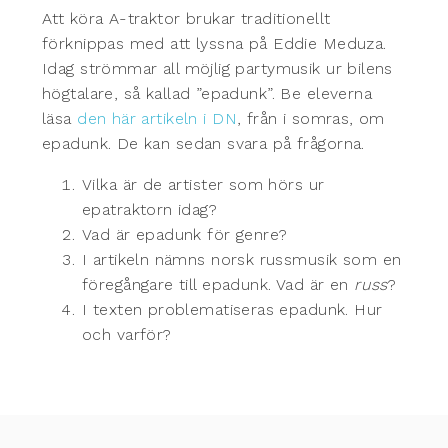
Att köra A-traktor brukar traditionellt
förknippas med att lyssna på Eddie Meduza.
Idag strömmar all möjlig partymusik ur bilens
högtalare, så kallad ”epadunk”. Be eleverna
läsa
den här artikeln i DN
, från i somras, om
epadunk. De kan sedan svara på frågorna.
Vilka är de artister som hörs ur
epatraktorn idag?
Vad är epadunk för genre?
I artikeln nämns norsk russmusik som en
föregångare till epadunk. Vad är en
russ
?
I texten problematiseras epadunk. Hur
och varför?