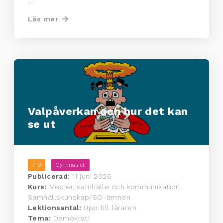
...
Läs mer
Valpåverkan och hur det kan
se ut
7-9
Gymnasiet
Publicerad:
11 juni 2026
Kurs:
Medier, samhälle och kommunikation,
Samhällskunskap/SO-ämnen
Lektionsantal:
Upp till läraren
Tema:
Demokrati