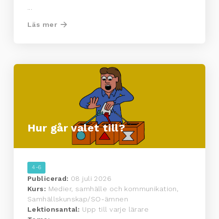
...
Läs mer
Hur går valet till?
4-6
Publicerad:
08 juli 2026
Kurs:
Medier, samhälle och kommunikation,
Samhällskunskap/SO-ämnen
Lektionsantal:
Upp till varje lärare