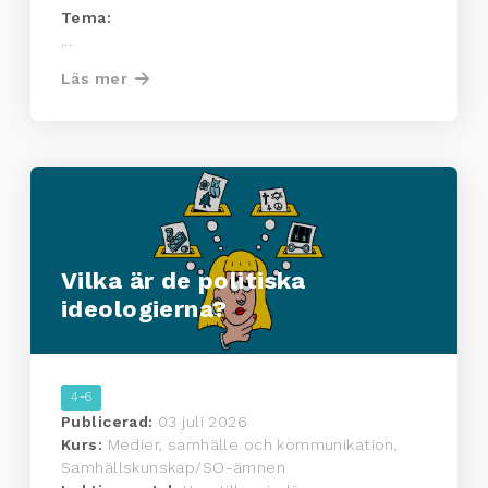
Tema:
...
Läs mer
Vilka är de politiska
ideologierna?
4-6
Publicerad:
03 juli 2026
Kurs:
Medier, samhälle och kommunikation,
Samhällskunskap/SO-ämnen