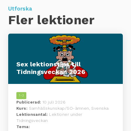
Utforska
Fler lektioner
Sex lektionstips till
Tidningsveckan 2026
1-3
Publicerad:
10 juli 2026
Kurs:
Samhällskunskap/SO-ämnen, Svenska
Lektionsantal:
Lektioner under
Tidningsveckan
Tema: