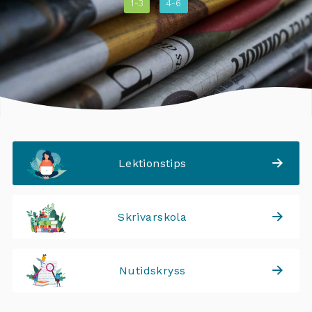
1-3
4-6
Lektionstips
Skrivarskola
Nutidskryss