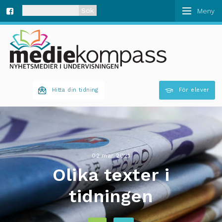
När automatisk komplettering av resultat är tillgän
Fa
ce
bo
Hitta din tidning
För elever
ok
02 mar 2021
Olika texter i
tidningen