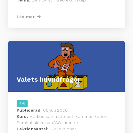
...
Läs mer
Valets huvudfrågor
4-6
Publicerad:
06 juli 2026
Kurs:
Medier, samhälle och kommunikation,
Samhällskunskap/SO-ämnen
Lektionsantal:
1-2 lektioner