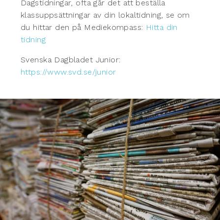
Dagstidningar, ofta går det att beställa
klassuppsättningar av din lokaltidning, se om
du hittar den på Mediekompass:
Hitta din
tidning
Svenska Dagbladet Junior:
https://www.svd.se/junior