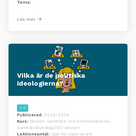
Tema:
...
Läs mer
Vilka är de politiska
ideologierna?
4-6
Publicerad:
03 juli 2026
Kurs:
Medier, samhälle och kommunikation,
Samhällskunskap/SO-ämnen
Lektionsantal:
Upp till varje lärare