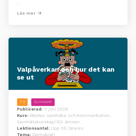
...
Läs mer
Valpåverkan och hur det kan
se ut
7-9
Gymnasiet
Publicerad:
11 juni 2026
Kurs:
Medier, samhälle och kommunikation,
Samhällskunskap/SO-ämnen
Lektionsantal:
Upp till läraren
Tema:
Demokrati