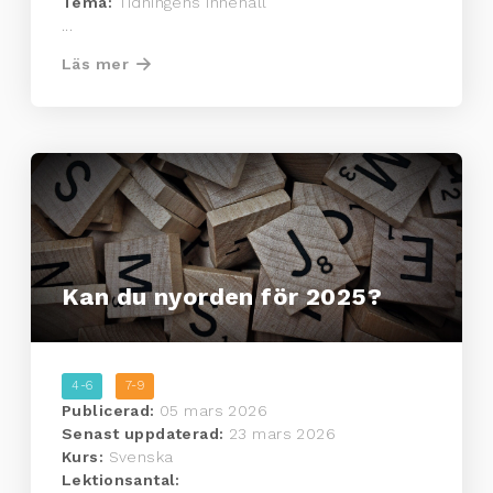
Tema:
Tidningens innehåll
...
Läs mer
Kan du nyorden för 2025?
4-6
7-9
Publicerad:
05 mars 2026
Senast uppdaterad:
23 mars 2026
Kurs:
Svenska
Lektionsantal: