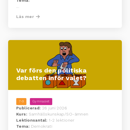
Tema:
...
Läs mer
Var förs den politiska
debatten inför valet?
7-9
Gymnasiet
Publicerad:
26 juni 2026
Kurs:
Samhällskunskap/SO-ämnen
Lektionsantal:
1-2 lektioner
Tema:
Demokrati