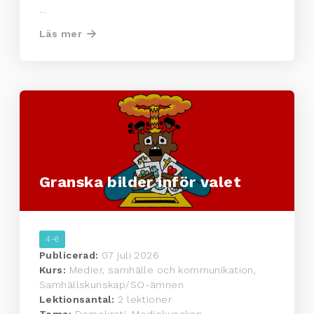
...
Läs mer
Granska bilder inför valet
4-6
Publicerad:
07 juli 2026
Kurs:
Medier, samhälle och kommunikation,
Samhällskunskap/SO-ämnen
Lektionsantal:
2 lektioner
Tema:
Demokrati, Mediekunskap