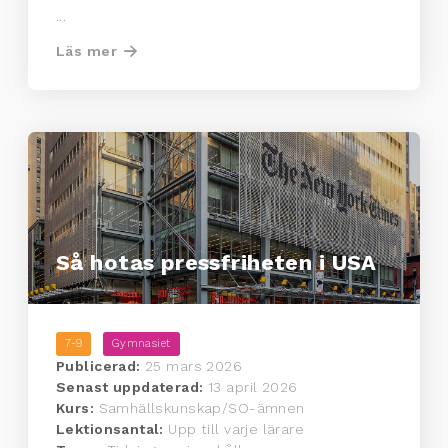
...
Läs mer
Så hotas pressfriheten i USA
7-9
Gymnasiet
Publicerad:
25 mars 2026
Senast uppdaterad:
13 april 2026
Kurs:
Samhällskunskap/SO-ämnen
Lektionsantal:
Upp till varje lärare