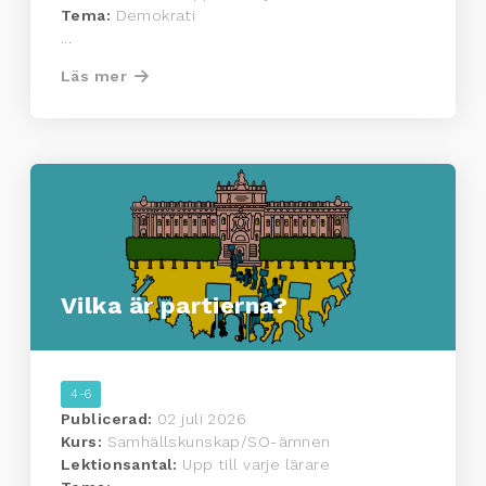
Tema:
Demokrati
...
Läs mer
Vilka är partierna?
4-6
Publicerad:
02 juli 2026
Kurs:
Samhällskunskap/SO-ämnen
Lektionsantal:
Upp till varje lärare