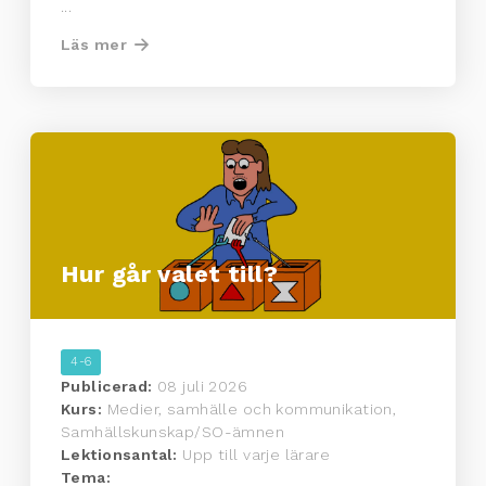
...
Läs mer
Hur går valet till?
4-6
Publicerad:
08 juli 2026
Kurs:
Medier, samhälle och kommunikation,
Samhällskunskap/SO-ämnen
Lektionsantal:
Upp till varje lärare
Tema: