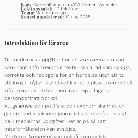
Kurs:
Samhällskunskap/SO-ämnen, Svenska
Lektionsantal:
1-2 lektioner
Tema:
Mediekunskap
Senast uppdaterad:
13 aug 2025
Introduktion för läraren
Till mediernas uppgifter hör att
informera
om vad
som hänt. Informerande texter ska alltid vara sakliga,
korrekta och redogöra för en händelse utan att ta
ställning i frågan. Nyhetsartiklar är typiska exempel på
informerande texter, men även reportage och
personporträtt hör dit.
Att
granska
den politiska och ekonomiska makten
genom undersökande journalistik är också en viktig
del i mediernas uppgifter. Det är på så sätt
missförhållanden kan avslöjas.
Medierna
kommenterar
också exempelvis