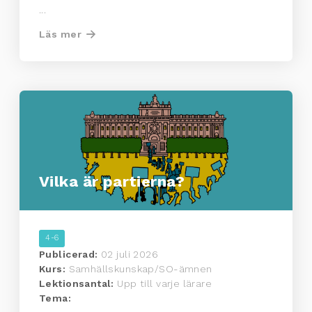
...
Läs mer
Vilka är partierna?
4-6
Publicerad:
02 juli 2026
Kurs:
Samhällskunskap/SO-ämnen
Lektionsantal:
Upp till varje lärare
Tema: