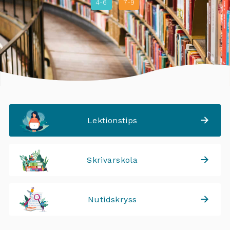
4-6
7-9
Lektionstips
Skrivarskola
Nutidskryss