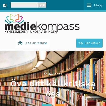
När automatisk komplettering av resultat är tillgän
Fa
ce
bo
Hitta din tidning
För elever
ok
01 dec 2023
Öva ditt källkritiska
öga