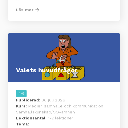
Läs mer
Valets huvudfrågor
4-6
Publicerad:
06 juli 2026
Kurs:
Medier, samhälle och kommunikation,
Samhällskunskap/SO-ämnen
Lektionsantal:
1-2 lektioner
Tema: