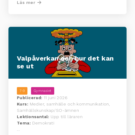
Läs mer
Valpåverkan och hur det kan
se ut
7-9
Gymnasiet
Publicerad:
11 juni 2026
Kurs:
Medier, samhälle och kommunikation,
Samhällskunskap/SO-ämnen
Lektionsantal:
Upp till läraren
Tema:
Demokrati
...