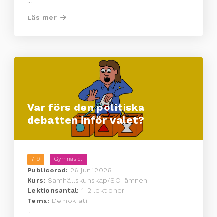
...
Läs mer
Var förs den politiska
debatten inför valet?
7-9
Gymnasiet
Publicerad:
26 juni 2026
Kurs:
Samhällskunskap/SO-ämnen
Lektionsantal:
1-2 lektioner
Tema:
Demokrati
...