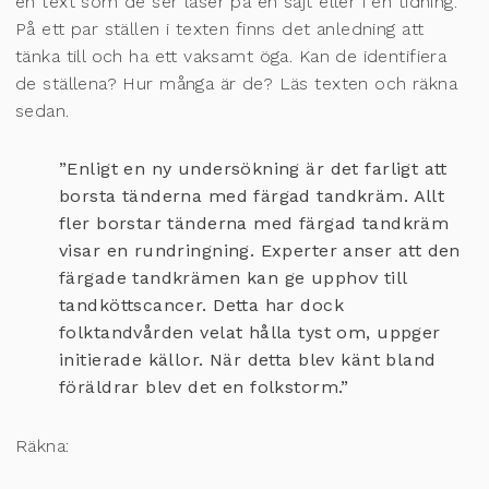
en text som de ser läser på en sajt eller i en tidning.
På ett par ställen i texten finns det anledning att
tänka till och ha ett vaksamt öga. Kan de identifiera
de ställena? Hur många är de? Läs texten och räkna
sedan.
”Enligt en ny undersökning är det farligt att
borsta tänderna med färgad tandkräm. Allt
fler borstar tänderna med färgad tandkräm
visar en rundringning. Experter anser att den
färgade tandkrämen kan ge upphov till
tandköttscancer. Detta har dock
folktandvården velat hålla tyst om, uppger
initierade källor. När detta blev känt bland
föräldrar blev det en folkstorm.”
Räkna: