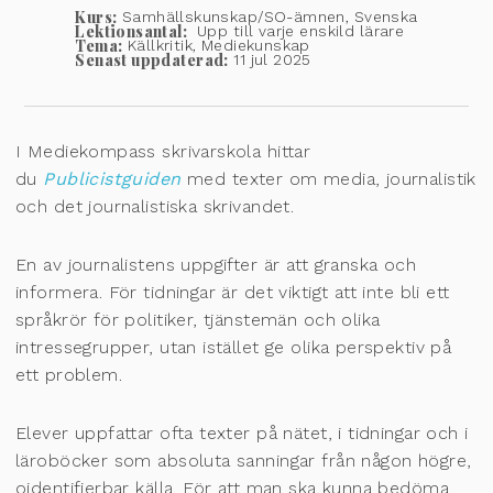
Kurs:
Samhällskunskap/SO-ämnen, Svenska
Lektionsantal:
Upp till varje enskild lärare
Tema:
Källkritik, Mediekunskap
Senast uppdaterad:
11 jul 2025
I Mediekompass skrivarskola hittar
du
Publicistguiden
med texter om media, journalistik
och det journalistiska skrivandet.
En av journalistens uppgifter är att granska och
informera. För tidningar är det viktigt att inte bli ett
språkrör för politiker, tjänstemän och olika
intressegrupper, utan istället ge olika perspektiv på
ett problem.
Elever uppfattar ofta texter på nätet, i tidningar och i
läroböcker som absoluta sanningar från någon högre,
oidentifierbar källa. För att man ska kunna bedöma