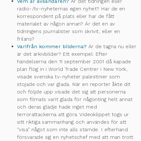
Vem är avsändaren?
Är det tidningen eller
radio-/tv-nyheternas egen nyhet? Har de en
korrespondent på plats eller har de fått
materialet av någon annan? Är det en av
tidningens journalister som skrivit, eller en
frilans?
Varifrån kommer bilderna?
Är de tagna nu eller
är det arkivbilder? Ett exempel: Efter
händelserna den 11 september 2001 då kapade
plan flög in i World Trade Centrer i New York,
visade svenska tv-nyheter palestinier som
stojade och var glada. När en reporter åkte dit
och följde upp visade det sig att personerna
som filmats varit glada för någonting helt annat
och deras glädje hade inget med
terrorattackerna att göra. Videoklippet togs ur
sitt riktiga sammanhang och användes för att
”visa” något som inte alls stämde. I efterhand
försvarade sig en nyhetschef med att man trott