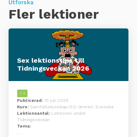
Utforska
Fler lektioner
Sex lektionstips till
Tidningsveckan 2026
1-3
Publicerad:
10 juli 2026
Kurs:
Samhällskunskap/SO-ämnen, Svenska
Lektionsantal:
Lektioner under
Tidningsveckan
Tema:
...