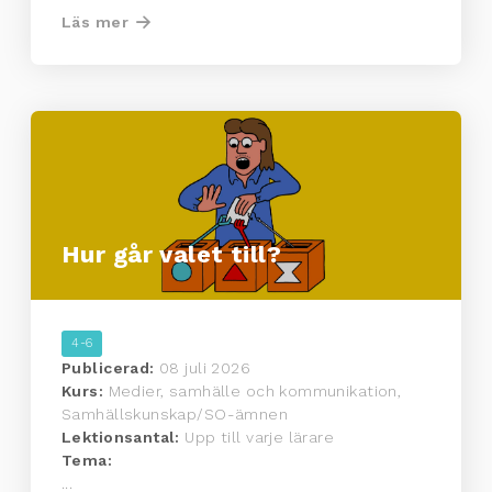
Läs mer
Hur går valet till?
4-6
Publicerad:
08 juli 2026
Kurs:
Medier, samhälle och kommunikation,
Samhällskunskap/SO-ämnen
Lektionsantal:
Upp till varje lärare
Tema:
...