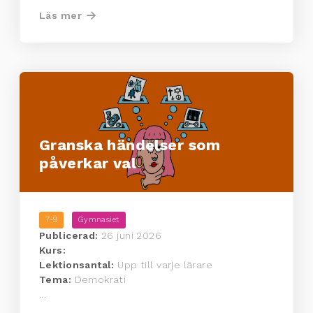
Läs mer
Granska händelser som
påverkar val
7-9
Gymnasiet
Publicerad:
26 juni 2026
Kurs:
Lektionsantal:
Upp till varje lärare
Tema:
Demokrati
...