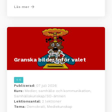
Läs mer
Granska bilder inför valet
4-6
Publicerad:
07 juli 2026
Kurs:
Medier, samhälle och kommunikation,
Samhällskunskap/SO-ämnen
Lektionsantal:
2 lektioner
Tema:
Demokrati, Mediekunskap
...