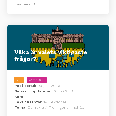
Läs mer
Vilka är valets viktigaste
frågor?
7-9
Gymnasiet
Publicerad:
09 juni 2026
Senast uppdaterad:
10 juli 2026
Kurs:
Lektionsantal:
1-2 lektioner
Tema:
Demokrati, Tidningens innehåll
...