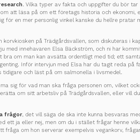
research
. Vilka typer av fakta och uppgifter du bör tar 
 om att läsa på om ett företags historia och ekonomi, e
ig för en mer personlig vinkel kanske du hellre pratar m
om korvkiosken på Trädgårdsvallen, som diskuteras i kap
tervju med innehavaren Elsa Bäckström, och ni har komm
det bra om man kan avsätta ordentligt med tid; ett samtal
 ingenting. Inför intervjun med Elsa har du tagit reda på
 tidigare och läst på om salmonella i livsmedel.
ämma sig för vad man ska fråga personen om, vilket ock
rätta om sitt arbetsliv på Trädgårdsvallen, eller vill d
a frågor
, det vill säga de ska inte kunna besvaras med 
ett ja eller nej, men om du i stället frågar henne vi
ör att fråga om hon serverar exempelvis vegankorv, fra