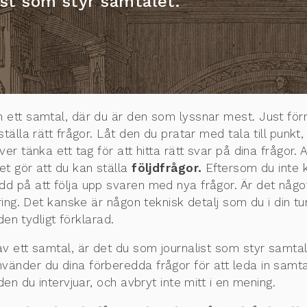
st som styr samtalet.
 ett samtal, där du är den som lyssnar mest. Just förm
̈lla rätt frågor. Låt den du pratar med tala till punkt, o
 tänka ett tag för att hitta rätt svar på dina frågor. 
et gör att du kan ställa
följdfrågor.
Eftersom du inte k
 på att följa upp svaren med nya frågor. Är det något
aring. Det kanske är någon teknisk detalj som du i din tu
 den tydligt förklarad.
v ett samtal, är det du som journalist som styr samtalet.
nder du dina förberedda frågor för att leda in samtalet
 den du intervjuar, och avbryt inte mitt i en mening.