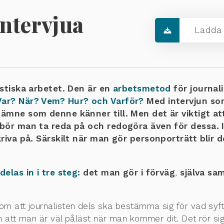
intervjua
Ladda 
listiska arbetet. Den är en
arbetsmetod
för journali
ar? När? Vem? Hur? och Varför?
Med intervjun som
t ämne som denne känner till. Men det är viktigt 
 bör man ta reda på och redogöra även för dessa.
skriva på. Särskilt när man gör personporträtt blir 
delas in i tre steg:
det man gör i förväg
,
själva sa
 om att journalisten dels ska bestämma sig för vad syft
 att man är väl påläst när man kommer dit. Det rör s