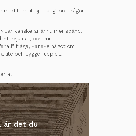
n med fem till sju riktigt bra frågor
rvjuar kanske är ännu mer spänd.
 intervjun är, och hur
”snäll” fråga, kanske något om
dra lite och bygger upp ett
ter att
 är det du