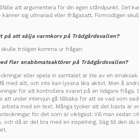
illfälle att argumentera för din egen ståndpunkt. Det kan
känner sig utmanad eller ifrågasatt. Förmodligen skulle
 på att sälja varmkorv på Trädgårdsvallen?
 skulle troligen komma ur frågan:
ed fler snabbmatsaktörer på Trädgårdsvallen?
kningar eller spela in samtalet är lite av en smaksa
 få med allt, och inte kan lyssna lika aktivt. Men å an
ningar för att kontrollera svaret på en tidigare fråga. 
 att under intervjun gå tillbaka för att se vad som sades
arbeta med sin text. Många tycker att det bästa är e
anteckningar för det som är viktigast. Vill man sedan c
och då är det bra med en inspelning. Säg till den du i
et.