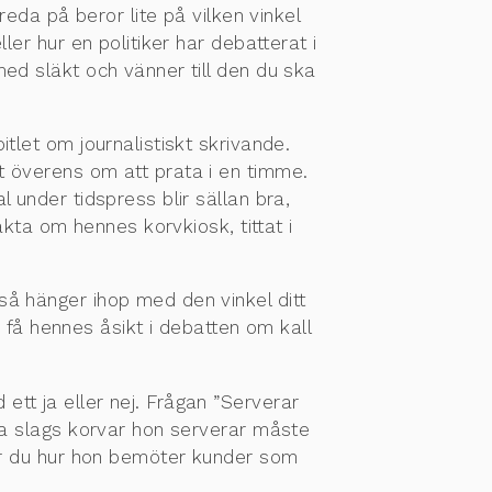
reda på beror lite på vilken vinkel
ller hur en politiker har debatterat i
ed släkt och vänner till den du ska
itlet om journalistiskt skrivande.
it överens om att prata i en timme.
 under tidspress blir sällan bra,
 fakta om hennes korvkiosk, tittat i
så hänger ihop med den vinkel ditt
u få hennes åsikt i debatten om kall
ett ja eller nej. Frågan ”Serverar
lka slags korvar hon serverar måste
̊gar du hur hon bemöter kunder som