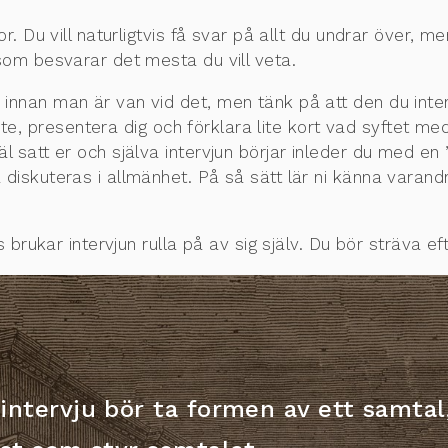
or. Du vill naturligtvis få svar på allt du undrar över, me
 som besvarar det mesta du vill veta.
 innan man är van vid det, men tänk på att den du inte
öte, presentera dig och förklara lite kort vad syftet med
l satt er och själva intervjun börjar inleder du med en 
skuteras i allmänhet. På så sätt lär ni känna varan
ts brukar intervjun rulla på av sig själv. Du bör sträva ef
intervju bör ta formen av ett samtal,