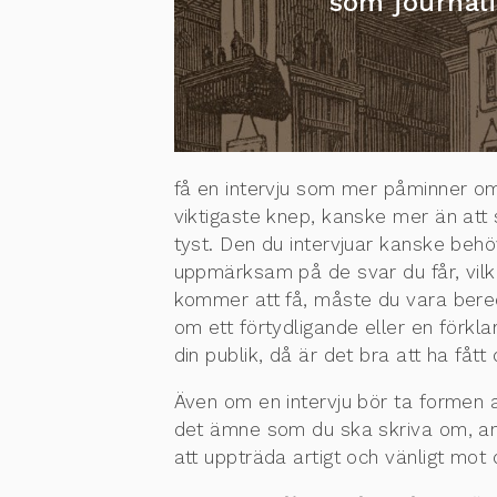
som journali
få en intervju som mer påminner om
viktigaste knep, kanske mer än att sta
tyst. Den du intervjuar kanske behöver
uppmärksam på de svar du får, vilk
kommer att få, måste du vara beredd
om ett förtydligande eller en förkl
din publik, då är det bra att ha fått
Även om en intervju bör ta formen a
det ämne som du ska skriva om, anvä
att uppträda artigt och vänligt mot