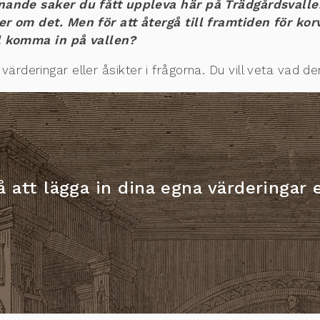
ande saker du fått uppleva här på Trädgårdsvalle
 om det. Men för att återgå till framtiden för kor
l komma in på vallen?
värderingar eller åsikter i frågorna. Du vill veta vad d
 att lägga in dina egna värderingar e