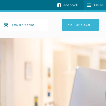
Facebook
k komplettering av resultat är tillgängliga använder 
Hitta din tidning
För elever