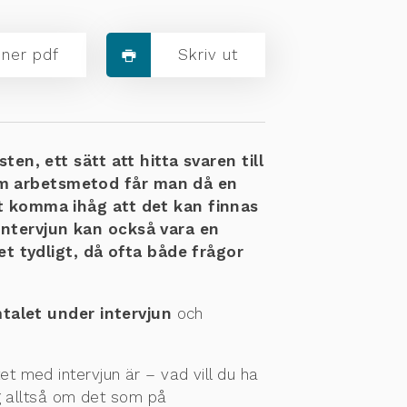
ner pdf
Skriv ut
sten, ett sätt att hitta svaren till
 arbetsmetod får man då en
att komma ihåg att det kan finnas
 Intervjun kan också vara en
det tydligt, då ofta både frågor
mtalet
under intervjun
och
et med intervjun är – vad vill du ha
ig alltså om det som på