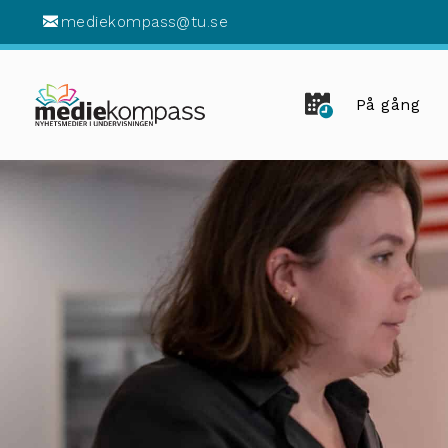
mediekompass@tu.se
På gång