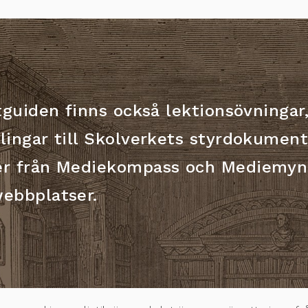
stguiden finns också lektionsövninga
lingar till Skolverkets styrdokumen
er från Mediekompass och Mediemyn
webbplatser.