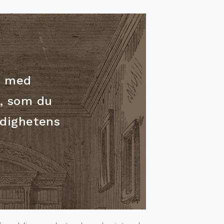
r, med
t, som du
dighetens