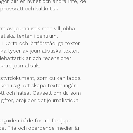
ågor blir en nyhet och andra inte, de
hovsrätt och källkritisk
m av journalistik man vill jobba
listiska texten i centrum.
 I korta och lättförståeliga texter
a typer av journalistiska texter.
 debattartiklar och recensioner
krad journalistik.
ts styrdokument, som du kan ladda
 i sig. Att skapa texter ingår i
drott och hälsa. Oavsett om du som
fter, erbjuder det journalistiska
tguiden både för att fördjupa
vande. Fria och oberoende medier är