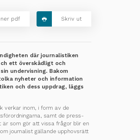
ner pdf
Skriv ut
digheten där journalistiken
 och ett överskådligt och
i sin undervisning. Bakom
 tolka nyheter och information
stiken och dess uppdrag, läggs
k verkar inom, i form av de
tsförordningarna, samt de press-
 är som gör att vissa frågor blir en
om journalist gällande upphovsrätt