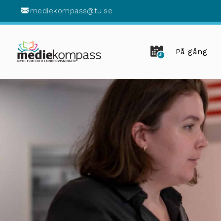
mediekompass@tu.se
På gång