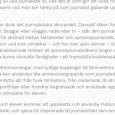
 av vad journalistik är, vad det är som gör att vissa fr
 samt vad man bör tänka på som journalist gällande upp
r dock det journalistiska skrivandet. Oavsett vilken for
r, bloggar eller vloggar, radio eller tv – står den journa
för skillnad mellan faktatexter och opinionsjournalistik.
om vad som utmärker – och hur man själv skriver – olik
faktabaserade notisen till opinionsjournalistikens längre
a kunna utveckla färdigheter i att framställa kvalitetssä
ktionsövningar, med tydliga kopplingar till Skolverke
kan användas lika ämnesövergripande som journalistiken
tta allt från fysik till historia, från matematik till i
portföljer eller föredrar begränsade och avslutade uppgi
 stimulans för eleven.
 och elever kommer att uppskatta och använda Publicis
istik, och själva bli inspirerade till journalistiskt skri