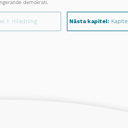
fungerande demokrati.
el 1: Inledning
Nästa kapitel:
Kapitel