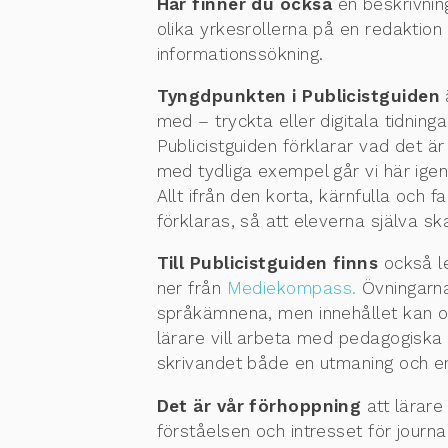
Här finner du också
en beskrivning
olika yrkesrollerna på en redaktion
informationssökning.
Tyngdpunkten i Publicistguiden
ä
med – tryckta eller digitala tidninga
Publicistguiden förklarar vad det är 
med tydliga exempel går vi här igen
Allt ifrån den korta, kärnfulla och 
förklaras, så att eleverna själva sk
Till Publicistguiden finns
också le
ner från
Mediekompass.
Övningarna 
språkämnena, men innehållet kan omfa
lärare vill arbeta med pedagogiska 
skrivandet både en utmaning och en
Det är vår förhoppning
att lärare
förståelsen och intresset för journal