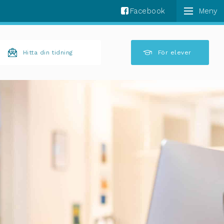
Facebook
k komplettering av resultat är tillgängliga använder 
Hitta din tidning
För elever