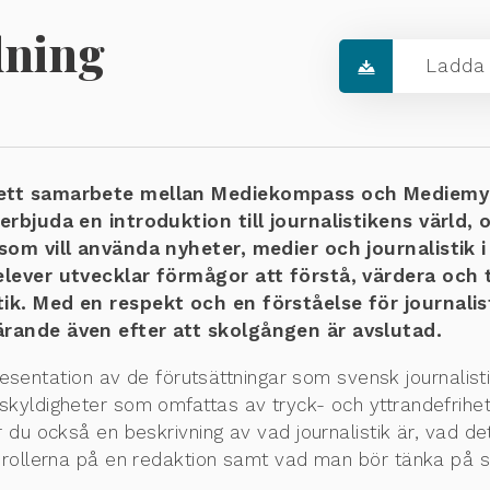
dning
Ladda 
, ett samarbete mellan Mediekompass och Mediemyn
 erbjuda en introduktion till journalistikens värld,
 som vill använda nyheter, medier och journalistik 
 elever utvecklar förmågor att förstå, värdera och
tik. Med en respekt och en förståelse för journali
ärande även efter att skolgången är avslutad.
esentation av de förutsättningar som svensk journalisti
skyldigheter som omfattas av tryck- och yttrandefrihe
 du också en beskrivning av vad journalistik är, vad det
esrollerna på en redaktion samt vad man bör tänka på s