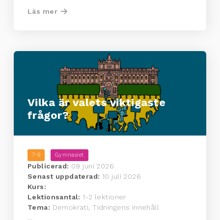
Läs mer
Vilka är valets viktigaste
frågor?
7-9
Gymnasiet
Publicerad:
09 juni 2026
Senast uppdaterad:
10 juli 2026
Kurs:
Lektionsantal:
1-2 lektioner
Tema:
Demokrati, Tidningens innehåll
...