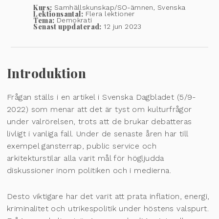
Kurs:
Samhällskunskap/SO-ämnen, Svenska
Lektionsantal:
Flera lektioner
Tema:
Demokrati
Senast uppdaterad:
12 jun 2023
Introduktion
Frågan ställs i en artikel i Svenska Dagbladet (5/9-
2022) som menar att det är tyst om kulturfrågor
under valrörelsen, trots att de brukar debatteras
livligt i vanliga fall. Under de senaste åren har till
exempel gansterrap, public service och
arkitekturstilar alla varit mål för högljudda
diskussioner inom politiken och i medierna.
Desto viktigare har det varit att prata inflation, energi,
kriminalitet och utrikespolitik under höstens valspurt.