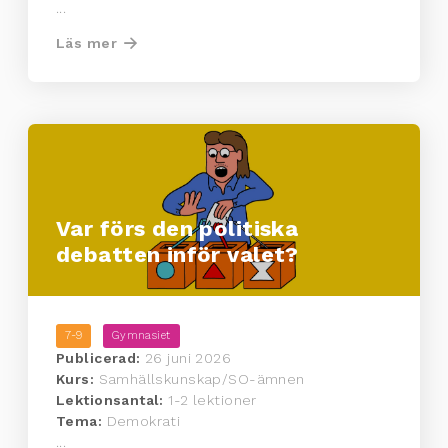
...
Läs mer
Var förs den politiska
debatten inför valet?
7-9
Gymnasiet
Publicerad:
26 juni 2026
Kurs:
Samhällskunskap/SO-ämnen
Lektionsantal:
1-2 lektioner
Tema:
Demokrati
...