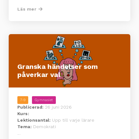
Läs mer
Granska händelser som
påverkar val
7-9
Gymnasiet
Publicerad:
26 juni 2026
Kurs:
Lektionsantal:
Upp till varje lärare
Tema:
Demokrati
...