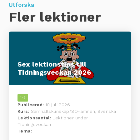
Utforska
Fler lektioner
Sex lektionstips till
Tidningsveckan 2026
1-3
Publicerad:
10 juli 2026
Kurs:
Samhällskunskap/SO-ämnen, Svenska
Lektionsantal:
Lektioner under
Tidningsveckan
Tema:
...