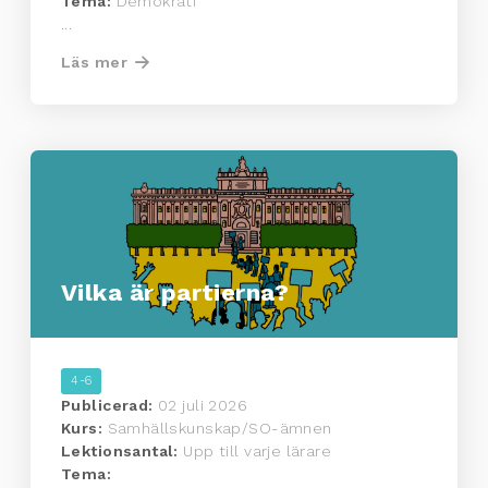
Tema:
Demokrati
...
Läs mer
Vilka är partierna?
4-6
Publicerad:
02 juli 2026
Kurs:
Samhällskunskap/SO-ämnen
Lektionsantal:
Upp till varje lärare
Tema: