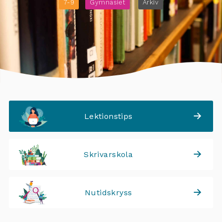
7-9
Gymnasiet
Arkiv
Lektionstips
Skrivarskola
Nutidskryss