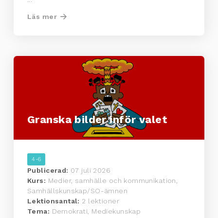
Läs mer
Granska bilder inför valet
4-6
Publicerad:
07 juli 2026
Kurs:
Medier, samhälle och kommunikation,
Samhällskunskap/SO-ämnen
Lektionsantal:
2 lektioner
Tema:
Demokrati, Mediekunskap