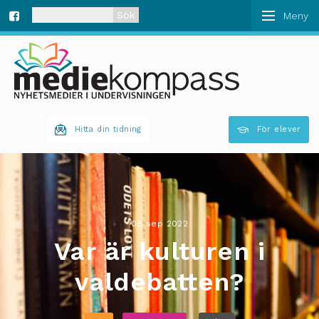
När automatisk komplettering av resultat är tillgän
Fa
ce
bo
Hitta din tidning
För elever
ok
08 sep 2022
Var är kulturen i
valdebatten?