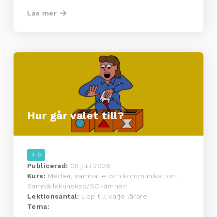
Läs mer
Hur går valet till?
4-6
Publicerad:
08 juli 2026
Kurs:
Medier, samhälle och kommunikation,
Samhällskunskap/SO-ämnen
Lektionsantal:
Upp till varje lärare
Tema:
...