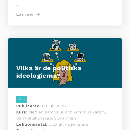
...
Läs mer
Vilka är de politiska
ideologierna?
4-6
Publicerad:
03 juli 2026
Kurs:
Medier, samhälle och kommunikation,
Samhällskunskap/SO-ämnen
Lektionsantal:
Upp till varje lärare