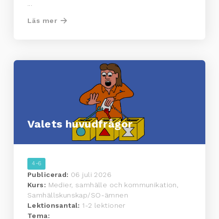
...
Läs mer
Valets huvudfrågor
4-6
Publicerad:
06 juli 2026
Kurs:
Medier, samhälle och kommunikation,
Samhällskunskap/SO-ämnen
Lektionsantal:
1-2 lektioner
Tema: