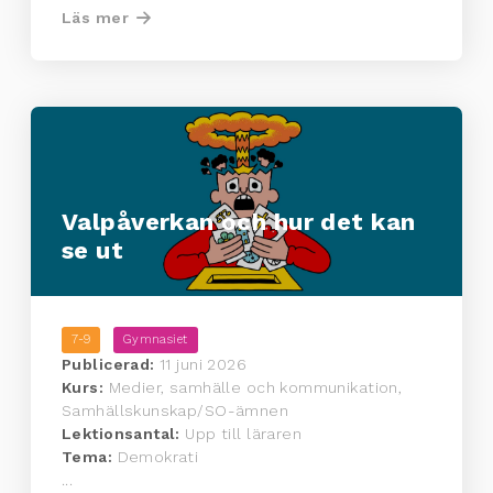
Läs mer
Valpåverkan och hur det kan
se ut
7-9
Gymnasiet
Publicerad:
11 juni 2026
Kurs:
Medier, samhälle och kommunikation,
Samhällskunskap/SO-ämnen
Lektionsantal:
Upp till läraren
Tema:
Demokrati
...