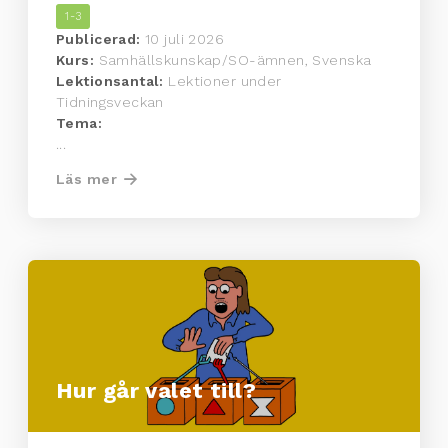
1-3
Publicerad:
10 juli 2026
Kurs:
Samhällskunskap/SO-ämnen, Svenska
Lektionsantal:
Lektioner under
Tidningsveckan
Tema:
...
Läs mer
Hur går valet till?