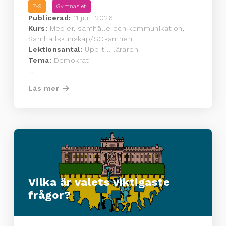
7-9
Gymnasiet
Publicerad:
11 juni 2026
Kurs:
Medier, samhälle och kommunikation,
Samhällskunskap/SO-ämnen
Lektionsantal:
Upp till läraren
Tema:
Demokrati
...
Läs mer
Vilka är valets viktigaste
frågor?