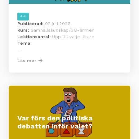
4-6
Publicerad:
02 juli 2026
Kurs:
Samhällskunskap/SO-ämnen
Lektionsantal:
Upp till varje lärare
Tema:
...
Läs mer
Var förs den politiska
debatten inför valet?