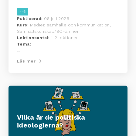
4-6
Publicerad:
06 juli 2026
Kurs:
Medier, samhälle och kommunikation,
Samhällskunskap/SO-ämnen
Lektionsantal:
1-2 lektioner
Tema:
...
Läs mer
Vilka är de politiska
ideologierna?