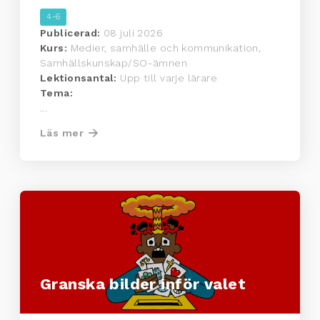
4-6
Publicerad:
08 juli 2026
Kurs:
Medier, samhälle och kommunikation,
Samhällskunskap/SO-ämnen
Lektionsantal:
Upp till varje lärare
Tema:
...
Läs mer
Granska bilder inför valet