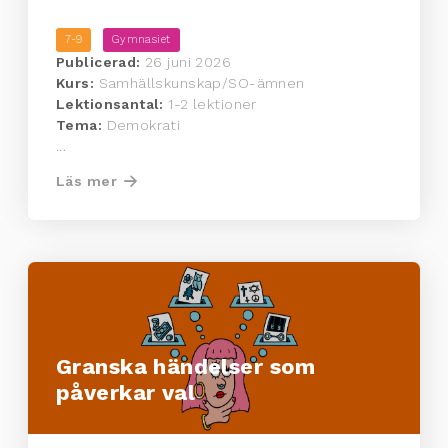
7-9
Gymnasiet
Publicerad:
26 juni 2026
Kurs:
Samhällskunskap/SO-ämnen
Lektionsantal:
1-2 lektioner
Tema:
Demokrati
...
Läs mer
Granska händelser som
påverkar val