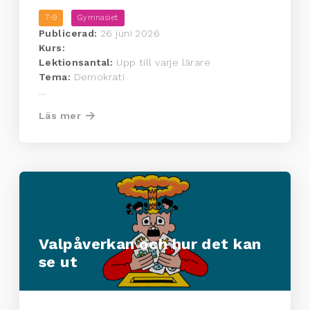
7-9
Gymnasiet
Publicerad:
26 juni 2026
Kurs:
Lektionsantal:
Upp till varje lärare
Tema:
Demokrati
...
Läs mer
Valpåverkan och hur det kan
se ut