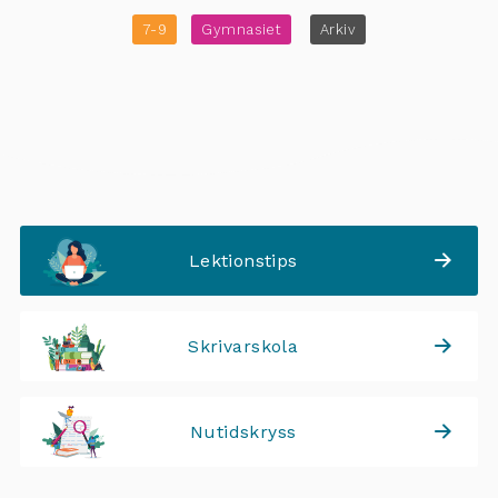
7-9
Gymnasiet
Arkiv
Lektionstips
Skrivarskola
Nutidskryss