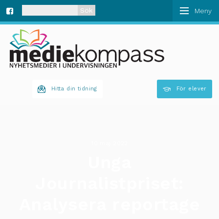
När automatisk komplettering av resultat är tillgän
Fa
ce
bo
Hitta din tidning
För elever
ok
10 maj 2022
Unga
Journalistpriset:
Analysera reportage