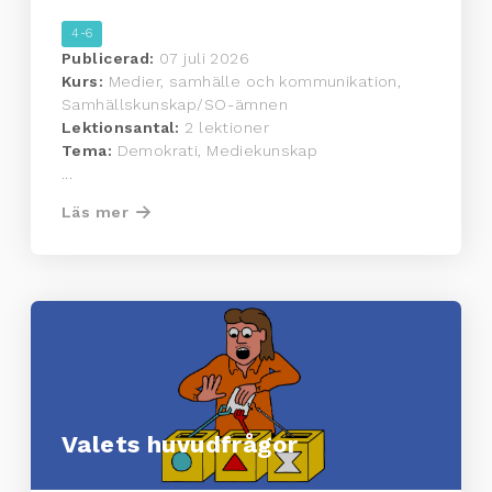
4-6
Publicerad:
07 juli 2026
Kurs:
Medier, samhälle och kommunikation,
Samhällskunskap/SO-ämnen
Lektionsantal:
2 lektioner
Tema:
Demokrati, Mediekunskap
...
Läs mer
Valets huvudfrågor