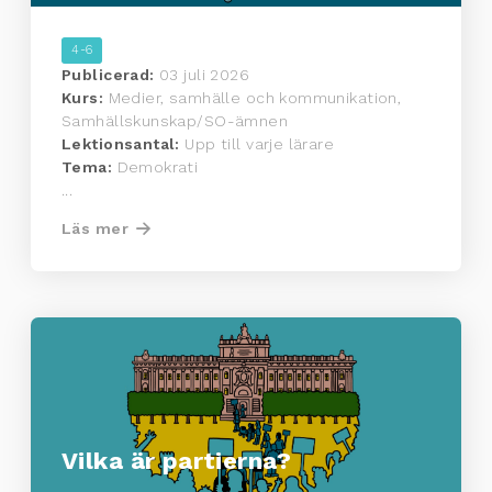
4-6
Publicerad:
03 juli 2026
Kurs:
Medier, samhälle och kommunikation,
Samhällskunskap/SO-ämnen
Lektionsantal:
Upp till varje lärare
Tema:
Demokrati
...
Läs mer
Vilka är partierna?