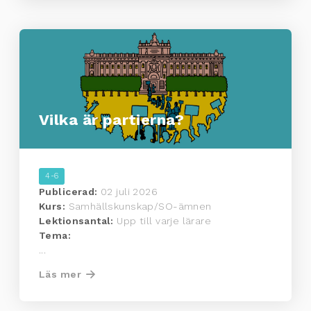
Vilka är partierna?
4-6
Publicerad:
02 juli 2026
Kurs:
Samhällskunskap/SO-ämnen
Lektionsantal:
Upp till varje lärare
Tema:
...
Läs mer