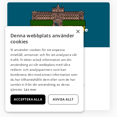
Vilka är valets viktigaste
×
Denna webbplats använder
frågor?
cookies
Vi använder cookies för att anpassa
innehåll, annonser och för att analysera vår
7-9
Gymnasiet
trafik. Vi delar också information om din
Publicerad:
09 juni 2026
användning av vår webbplats med våra
Senast uppdaterad:
10 juli 2026
reklam- och analyspartners som kan
Kurs:
kombinera den med annan information som
du har tillhandahållit dem eller som de har
Lektionsantal:
1-2 lektioner
samlat in från din användning av deras
Tema:
Demokrati, Tidningens innehåll
tjänster.
Läs mer
...
ACCEPTERA ALLA
AVVISA ALLT
Läs mer