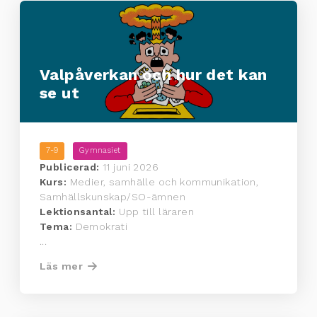
Valpåverkan och hur det kan
se ut
7-9
Gymnasiet
Publicerad:
11 juni 2026
Kurs:
Medier, samhälle och kommunikation,
Samhällskunskap/SO-ämnen
Lektionsantal:
Upp till läraren
Tema:
Demokrati
...
Läs mer