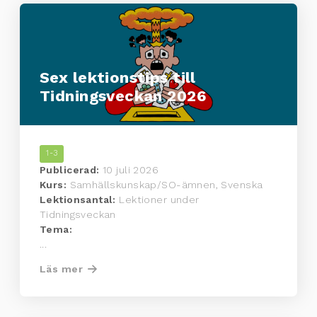
Sex lektionstips till
Tidningsveckan 2026
1-3
Publicerad:
10 juli 2026
Kurs:
Samhällskunskap/SO-ämnen, Svenska
Lektionsantal:
Lektioner under
Tidningsveckan
Tema:
...
Läs mer