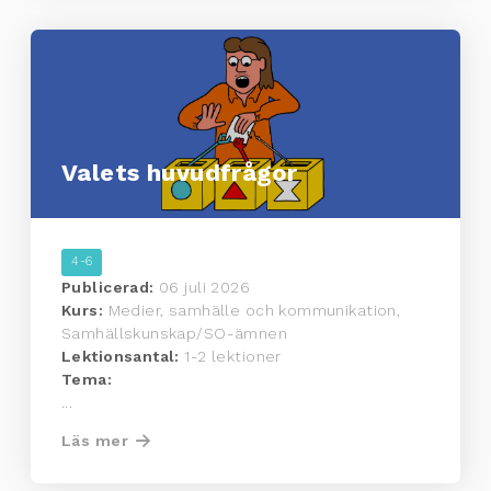
Valets huvudfrågor
4-6
Publicerad:
06 juli 2026
Kurs:
Medier, samhälle och kommunikation,
Samhällskunskap/SO-ämnen
Lektionsantal:
1-2 lektioner
Tema:
...
Läs mer