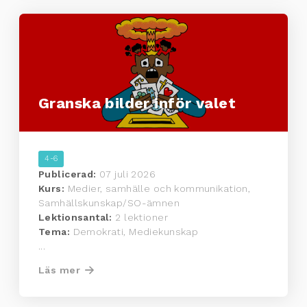
Granska bilder inför valet
4-6
Publicerad:
07 juli 2026
Kurs:
Medier, samhälle och kommunikation,
Samhällskunskap/SO-ämnen
Lektionsantal:
2 lektioner
Tema:
Demokrati, Mediekunskap
...
Läs mer