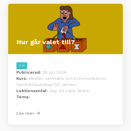
Hur går valet till?
4-6
Publicerad:
08 juli 2026
Kurs:
Medier, samhälle och kommunikation,
Samhällskunskap/SO-ämnen
Lektionsantal:
Upp till varje lärare
Tema:
...
Läs mer