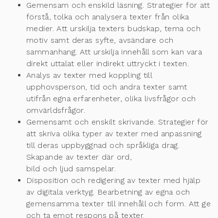
Gemensam och enskild läsning. Strategier för att
förstå, tolka och analysera texter
från olika
medier. Att urskilja texters
budskap, tema och
motiv samt deras syfte,
avsändare och
sammanhang. Att urskilja innehåll som kan vara
direkt uttalat eller
indirekt uttryckt i texten.
Analys av texter med koppling till
upphovsperson, tid och andra texter samt
ut
ifrån
egna erfarenheter, olika livsfrågor och
omvärldsfrågor.
Gemensamt och enskilt skrivande. Strategier för
att skriva olika typer av texter med
anpassning
till deras uppbyggnad och språkliga drag.
Skapande av texter där ord,
bild och ljud samspelar.
Dis
position och redigering av texter med hjälp
av digitala verktyg. Bearbetning av
egna och
gemensamma texter till innehåll och form. Att ge
och ta emot respons på
texter.