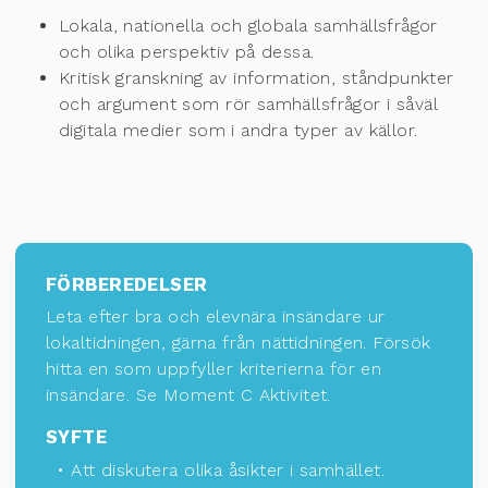
Lokala, nationella och globala samhällsfrågor
och olika perspektiv på dessa.
Kritisk granskning av information, ståndpunkter
och argument som rör samhällsfrågor
i så
väl
digitala medier som i andra typer av källor.
FÖRBEREDELSER
Leta efter bra och elevnära insändare ur
lokaltidningen, gärna från nättidningen. Försök
hitta en som uppfyller kriterierna för en
insändare. Se Moment C Aktivitet.
SYFTE
• Att diskutera olika åsikter i samhället.