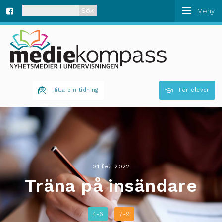
När automatisk komplettering av resultat är tillgän
Fa
ce
bo
Hitta din tidning
För elever
ok
01 feb 2022
Träna på insändare
4-6
7-9