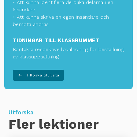
• Att kunna identifiera de olika delarna i en
insändare.
• Att kunna skriva en egen insändare och
bemöta andras.
TIDNINGAR TILL KLASSRUMMET
Kontakta respektive lokaltidning för
beställning
av klassuppsättning
.
Tillbaka till lista
Utforska
Fler lektioner