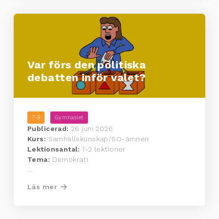
Var förs den politiska
debatten inför valet?
7-9
Gymnasiet
Publicerad:
26 juni 2026
Kurs:
Samhällskunskap/SO-ämnen
Lektionsantal:
1-2 lektioner
Tema:
Demokrati
...
Läs mer