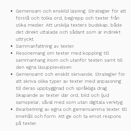
Gemensam och enskild läsning. Strategier för att
förstå
och tolka ord, begrepp och
texter från
olika medier. Att urskilja texters budskap, både
det direkt uttalade och
sådant som är indirekt
uttryckt.
Sammanfattning av texter.
Resonemang om texter med koppling till
sammanhang inom och utanför texten samt
till
d
en egna läsupplevelsen.
Gemensamt och enskilt skrivande. Strategier för
att skriva olika typer av texter med
anpassning
till deras uppbyggnad och språkliga drag.
Skapande av texter där ord,
bild och ljud
samspelar, såväl med som utan digitala verktyg.
Bear
betning av egna och gemensamma texter till
innehåll och form. Att ge och ta
emot respons
på texter.