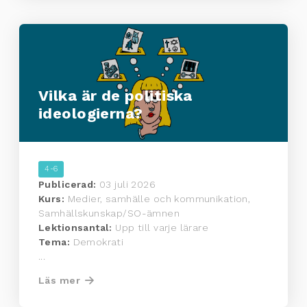
Vilka är de politiska
ideologierna?
4-6
Publicerad:
03 juli 2026
Kurs:
Medier, samhälle och kommunikation,
Samhällskunskap/SO-ämnen
Lektionsantal:
Upp till varje lärare
Tema:
Demokrati
...
Läs mer