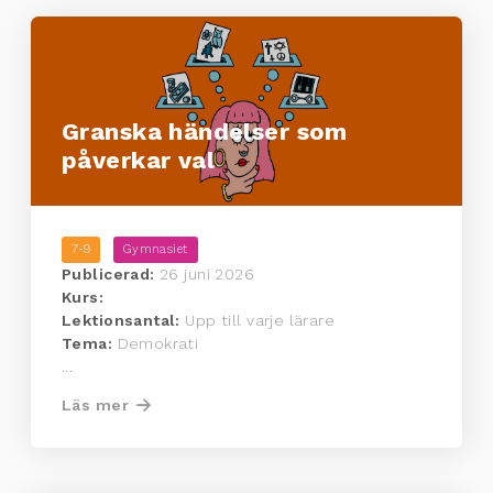
Granska händelser som
påverkar val
7-9
Gymnasiet
Publicerad:
26 juni 2026
Kurs:
Lektionsantal:
Upp till varje lärare
Tema:
Demokrati
...
Läs mer