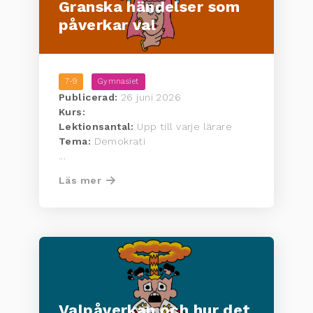
Granska händelser som
påverkar val
7-9
Gymnasiet
Publicerad:
26 juni 2026
Kurs:
Lektionsantal:
Upp till varje lärare
Tema:
Demokrati
...
Läs mer
Valpåverkan och hur det