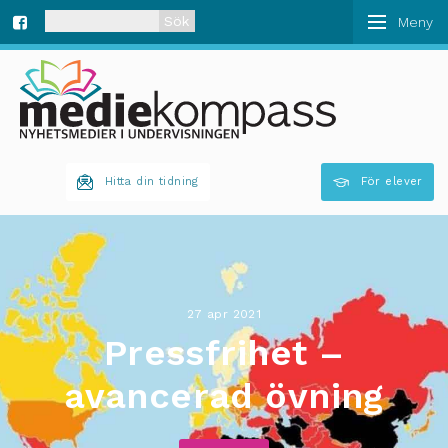
När automatisk komplettering av resultat är tillgän
Fa
ce
bo
Hitta din tidning
För elever
ok
27 apr 2021
Pressfrihet –
avancerad övning