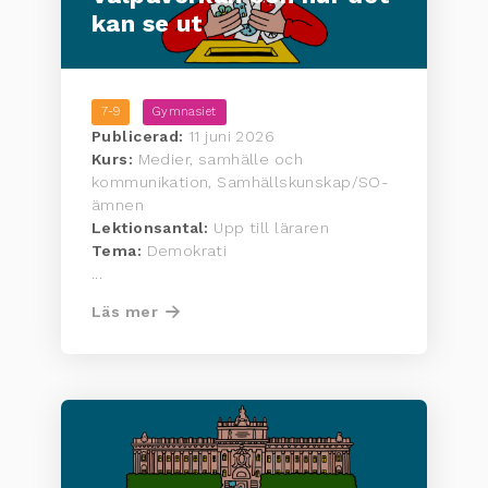
kan se ut
7-9
Gymnasiet
Publicerad:
11 juni 2026
Kurs:
Medier, samhälle och
kommunikation, Samhällskunskap/SO-
ämnen
Lektionsantal:
Upp till läraren
Tema:
Demokrati
...
Läs mer