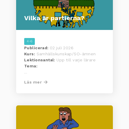
Vilka är partierna?
4-6
Publicerad:
02 juli 2026
Kurs:
Samhällskunskap/SO-ämnen
Lektionsantal:
Upp till varje lärare
Tema:
...
Läs mer