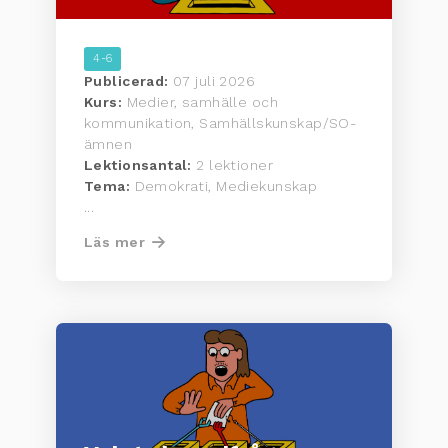
4-6
Publicerad:
07 juli 2026
Kurs:
Medier, samhälle och
kommunikation, Samhällskunskap/SO-
ämnen
Lektionsantal:
2 lektioner
Tema:
Demokrati, Mediekunskap
...
Läs mer