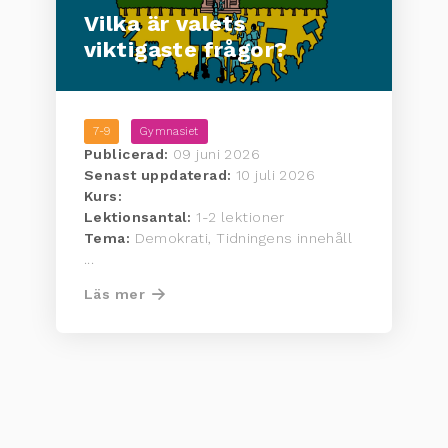
Vilka är valets
viktigaste frågor?
7-9
Gymnasiet
Publicerad:
09 juni 2026
Senast uppdaterad:
10 juli 2026
Kurs:
Lektionsantal:
1-2 lektioner
Tema:
Demokrati, Tidningens innehåll
...
Läs mer