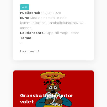
4-6
Publicerad:
08 juli 2026
Kurs:
Medier, samhälle och
kommunikation, Samhällskunskap/SO-
ämnen
Lektionsantal:
Upp till varje lärare
Tema:
...
Läs mer
Granska bilder inför
valet