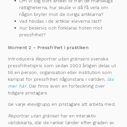
Om vi tog bort artikel 19 från de mänskliga
rättigheterna, hur skulle vi då få veta om
någon bryter mot de övriga artiklarna?
Vad hävdas i de artiklar eleverna läst?
Hur beskrivs och förklaras hoten mot
pressfrihet?
Moment 2 – Pressfrihet i praktiken
Introducera
Reportrar utan gränsers
svenska
pressfrihetspris som sedan 2003 årligen delas ut
till en person, organisation eller institution som
kämpat för pressfrihet någonstans i världen,
läs
mer här
. Där finns även en förteckning över
tidigare pristagare.
Ge varje elev/grupp en pristagare att arbeta med.
Reportrar utan gränser
har en interaktiv
världskarta, där de rankar länder efter graden av