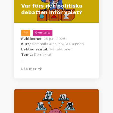
Var förs den politiska
debatten inför valet?
7-9
Gymnasiet
Publicerad:
26 juni 2026
Kurs:
Samhällskunskap/SO-ämnen
Lektionsantal:
1-2 lektioner
Tema:
Demokrati
...
Läs mer