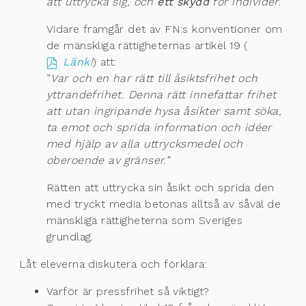
att uttrycka sig, och
ett skydd
för individer
.
Vidare framgår det av FN:s konventioner om
de mänskliga rättigheternas artikel 19 (
Länk
!
) att:
”
Var och en har rätt till åsiktsfrihet och
yttrandefrihet. Denna rätt innefattar frihet
att utan ingripande hysa åsikter samt söka,
ta emot och sprida information och idéer
med hjälp av alla uttrycksmedel och
oberoende av gränser.”
Rätten att uttrycka sin åsikt och sprida den
med tryckt media betonas alltså av såväl de
mänskliga rättigheterna som Sveriges
grundlag.
Låt eleverna diskutera och förklara:
Varför är pressfrihet så viktigt?