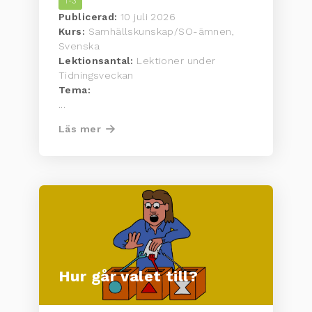
1-3
Publicerad:
10 juli 2026
Kurs:
Samhällskunskap/SO-ämnen,
Svenska
Lektionsantal:
Lektioner under
Tidningsveckan
Tema:
...
Läs mer
Hur går valet till?