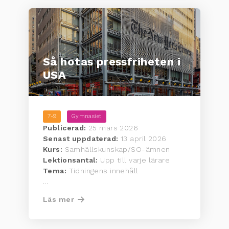
Så hotas pressfriheten i
USA
7-9
Gymnasiet
Publicerad:
25 mars 2026
Senast uppdaterad:
13 april 2026
Kurs:
Samhällskunskap/SO-ämnen
Lektionsantal:
Upp till varje lärare
Tema:
Tidningens innehåll
...
Läs mer