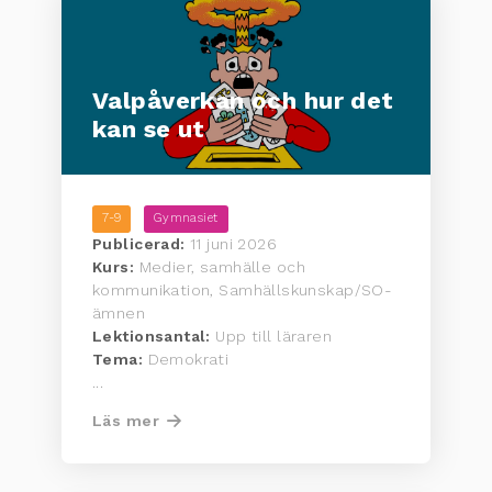
Valpåverkan och hur det
kan se ut
7-9
Gymnasiet
Publicerad:
11 juni 2026
Kurs:
Medier, samhälle och
kommunikation, Samhällskunskap/SO-
ämnen
Lektionsantal:
Upp till läraren
Tema:
Demokrati
...
Läs mer