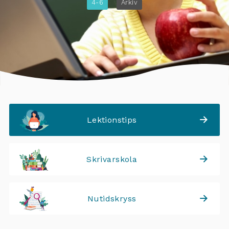
4-6
Arkiv
Lektionstips
Skrivarskola
Nutidskryss