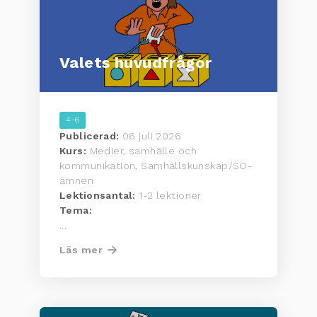
Valets huvudfrågor
4-6
Publicerad:
06 juli 2026
Kurs:
Medier, samhälle och
kommunikation, Samhällskunskap/SO-
ämnen
Lektionsantal:
1-2 lektioner
Tema:
...
Läs mer