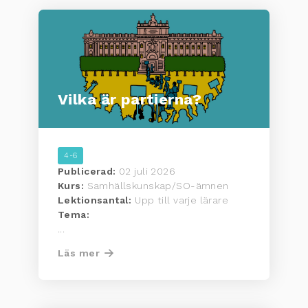
Vilka är partierna?
4-6
Publicerad:
02 juli 2026
Kurs:
Samhällskunskap/SO-ämnen
Lektionsantal:
Upp till varje lärare
Tema:
...
Läs mer