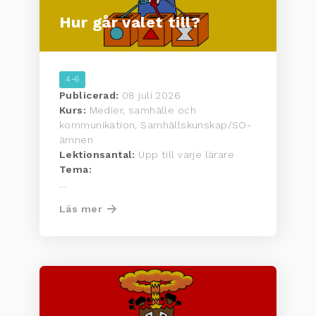
Hur går valet till?
4-6
Publicerad:
08 juli 2026
Kurs:
Medier, samhälle och
kommunikation, Samhällskunskap/SO-
ämnen
Lektionsantal:
Upp till varje lärare
Tema:
...
Läs mer