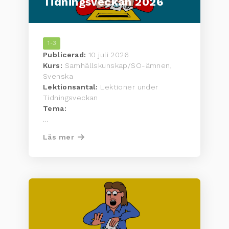
Tidningsveckan 2026
1-3
Publicerad:
10 juli 2026
Kurs:
Samhällskunskap/SO-ämnen,
Svenska
Lektionsantal:
Lektioner under
Tidningsveckan
Tema:
...
Läs mer