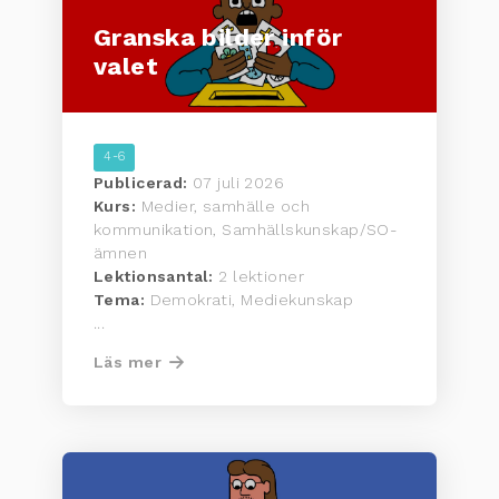
Granska bilder inför
valet
4-6
Publicerad:
07 juli 2026
Kurs:
Medier, samhälle och
kommunikation, Samhällskunskap/SO-
ämnen
Lektionsantal:
2 lektioner
Tema:
Demokrati, Mediekunskap
...
Läs mer