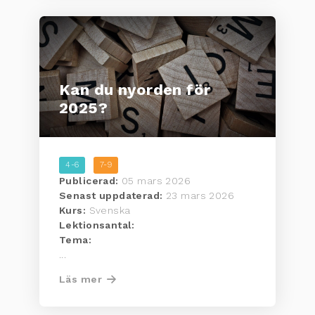
Kan du nyorden för
2025?
4-6
7-9
Publicerad:
05 mars 2026
Senast uppdaterad:
23 mars 2026
Kurs:
Svenska
Lektionsantal:
Tema:
...
Läs mer