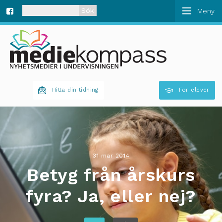
När automatisk komplettering av resultat är tillgän
Fa
ce
bo
Hitta din tidning
För elever
ok
31 mar 2014
Betyg från årskurs
fyra? Ja, eller nej?