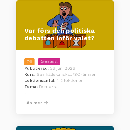
Var förs den politiska
debatten inför valet?
7-9
Gymnasiet
Publicerad:
26 juni 2026
Kurs:
Samhällskunskap/SO-ämnen
Lektionsantal:
1-2 lektioner
Tema:
Demokrati
...
Läs mer