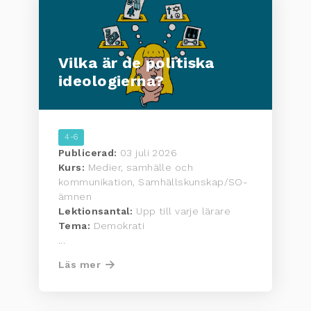
Vilka är de politiska
ideologierna?
4-6
Publicerad:
03 juli 2026
Kurs:
Medier, samhälle och
kommunikation, Samhällskunskap/SO-
ämnen
Lektionsantal:
Upp till varje lärare
Tema:
Demokrati
...
Läs mer