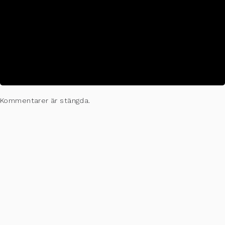
TIME
February 23 (Tuesday) - June 15 (Tuesday)
CALENDAR
GOOGLECAL
Kommentarer är stängda.