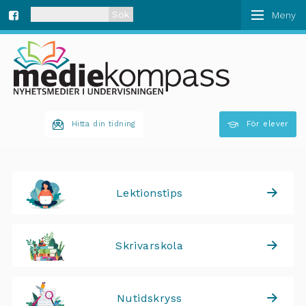
När automatisk komplettering av resultat är tillgän
Fa
ce
bo
Hitta din tidning
För elever
ok
Lektionstips
Skrivarskola
Nutidskryss