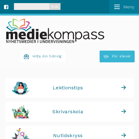
När automatisk komplettering av resultat är tillgän
Fa
ce
bo
Hitta din tidning
För elever
ok
Lektionstips
Skrivarskola
Nutidskryss