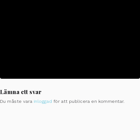
nyhetsbrev på Mediekompass.se.
TIME
(Thursday) 08:00 - 17:00
CALENDAR
GOOGLECAL
Lämna ett svar
Du måste vara
inloggad
för att publicera en kommentar.