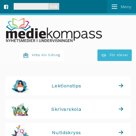
När automatisk komplettering av resultat är tillgän
Fa
ce
bo
Hitta din tidning
För elever
ok
Lektionstips
Skrivarskola
Nutidskryss