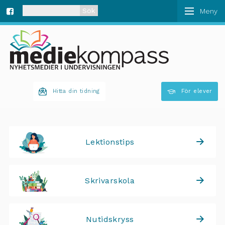
När automatisk komplettering av resultat är tillgän
Fa
ce
bo
Hitta din tidning
För elever
ok
Lektionstips
Skrivarskola
Nutidskryss