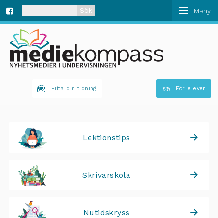
När automatisk komplettering av resultat är tillgän
Fa
ce
bo
Hitta din tidning
För elever
ok
Lektionstips
Skrivarskola
Nutidskryss