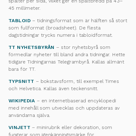
spalter per sida, vilket ger en spaltbredd på 43–
45 millimeter.
TABLOID
– tidningsformat som är hälften så stort
som fullformat (broadsheet). De flesta
dagstidningar trycks numera i tabloidformat.
TT NYHETSBYRÅN
– stor nyhetsbyrå som
förmedlar nyheter till bland andra tidningar. Hette
tidigare Tidningarnas Telegrambyrå. Kallas allmänt
bara för TT.
TYPSNITT
– bokstavsform, till exempel Times
och Helvetica. Kallas även teckensnitt.
WIKIPEDIA
– en internetbaserad encyklopedi
med innehåll som utvecklas och uppdateras av
användarna själva.
VINJETT
– minirubrik eller dekoration, som
fungerar som igenkänningsmärke för