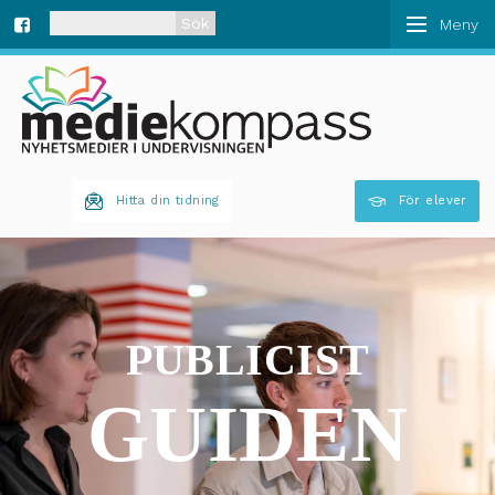
När automatisk komplettering av resultat är tillgän
Fa
ce
bo
Hitta din tidning
För elever
ok
PUBLICIST
GUIDEN