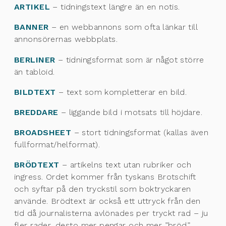
ARTIKEL
– tidningstext längre än en notis.
BANNER
– en webbannons som ofta länkar till
annonsörernas webbplats.
BERLINER
– tidningsformat som är något större
än tabloid.
BILDTEXT
– text som kompletterar en bild.
BREDDARE
– liggande bild i motsats till höjdare.
BROADSHEET
– stort tidningsformat (kallas även
fullformat/helformat).
BRÖDTEXT
– artikelns text utan rubriker och
ingress. Ordet kommer från tyskans Brotschift
och syftar på den tryckstil som boktryckaren
använde. Brödtext är också ett uttryck från den
tid då journalisterna avlönades per tryckt rad – ju
fler rader, desto mer pengar och mer ”bröd”.