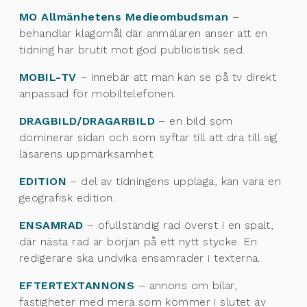
MO Allmänhetens Medieombudsman
–
behandlar klagomål där anmälaren anser att en
tidning har brutit mot god publicistisk sed.
MOBIL-TV
– innebär att man kan se på tv direkt
anpassad för mobiltelefonen.
DRAGBILD/DRAGARBILD
– en bild som
dominerar sidan och som syftar till att dra till sig
läsarens uppmärksamhet.
EDITION
– del av tidningens upplaga, kan vara en
geografisk edition.
ENSAMRAD
– ofullständig rad överst i en spalt,
där nästa rad är början på ett nytt stycke. En
redigerare ska undvika ensamrader i texterna.
EFTERTEXTANNONS
– annons om bilar,
fastigheter med mera som kommer i slutet av