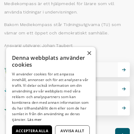
Mediekompass är ett hjälpmedel för lärare som vill
använda tidningar i undervisningen.
Bakom Mediekompass står Tidningsutgivarna (TU) som
värnar om ett öppet och demokratiskt samhälle.
Ansvarig utgivare: Johan Taubert
×
Denna webbplats använder
cookies
Skrivarskola
Vi använder cookies för att anpassa
innehåll, annonser och för att analysera vår
trafik. Vi delar också information om din
Lektionstips
användning av vår webbplats med våra
reklam- och analyspartners som kan
kombinera den med annan information som
du har tillhandahållit dem eller som de har
Nutidskryss
samlat in från din användning av deras
tjänster.
Läs mer
ACCEPTERA ALLA
AVVISA ALLT