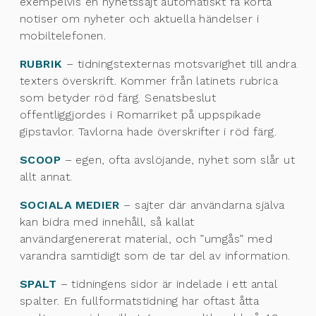
exempelvis en nyhetssajt automatiskt få korta
notiser om nyheter och aktuella händelser i
mobiltelefonen.
RUBRIK
– tidningstexternas motsvarighet till andra
texters överskrift. Kommer från latinets rubrica
som betyder röd färg. Senatsbeslut
offentliggjordes i Romarriket på uppspikade
gipstavlor. Tavlorna hade överskrifter i röd färg.
SCOOP
– egen, ofta avslöjande, nyhet som slår ut
allt annat.
SOCIALA MEDIER
– sajter där användarna själva
kan bidra med innehåll, så kallat
användargenererat material, och ”umgås” med
varandra samtidigt som de tar del av information.
SPALT
– tidningens sidor är indelade i ett antal
spalter. En fullformatstidning har oftast åtta