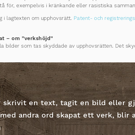
 för, exempelvis i kränkande eller rasistiska samma
g i lagtexten om upphovsrätt.
Patent- och registrering
dat – om ”verkshöjd”
 alla bilder som tas skyddade av upphovsrätten. Det sk
skrivit en text, tagit en bild eller g
, med andra ord skapat ett verk, blir
n