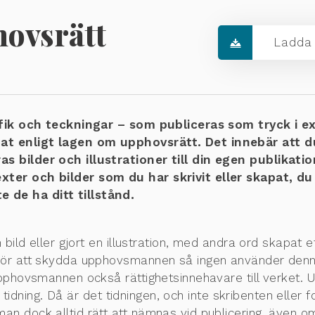
ovsrätt
Ladda 
rafik och teckningar – som publiceras som tryck i ex
t enligt lagen om upphovsrätt. Det innebär att du
 bilder och illustrationer till din egen publikation, 
exter och bilder som du har skrivit eller skapat, du
 de ha ditt tillstånd.
 bild eller gjort en illustration, med andra ord skapat e
för att skydda upphovsmannen så ingen använder dennes
 upphovsmannen också rättighetsinnehavare till verket
en tidning. Då är det tidningen, och inte skribenten eller 
 dock alltid rätt att nämnas vid publicering, även om m