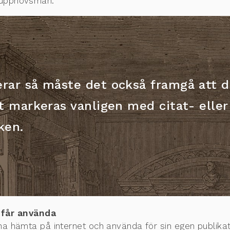
r upphovsman.
rar så måste det också framgå att de
et markeras vanligen med citat- eller
ken.
 får använda
nna hämta på internet och använda för sin egen publikati