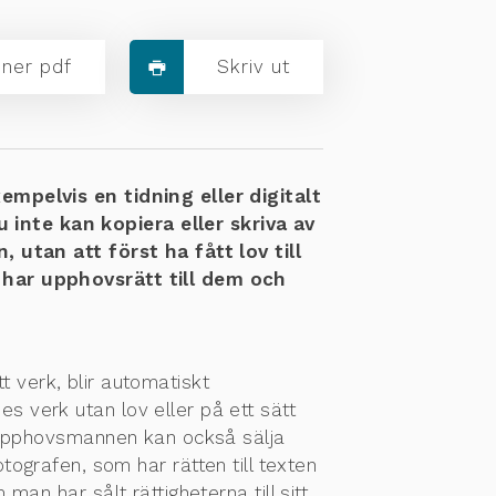
ner pdf
Skriv ut
empelvis en tidning eller digitalt
 inte kan kopiera eller skriva av
utan att först ha fått lov till
 har upphovsrätt till dem och
tt verk, blir automatiskt
 verk utan lov eller på ett sätt
. Upphovsmannen kan också sälja
fotografen, som har rätten till texten
an har sålt rättigheterna till sitt