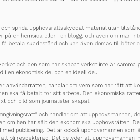
a och sprida upphovsrättsskyddat material utan tillstån
r på en hemsida eller i en blogg, och även om man int
få betala skadestånd och kan även dömas till böter och 
verket och den som har skapat verket inte är samma pers
 i en ekonomisk del och en ideell del.
r användarrätten, handlar om vem som har rätt att kopi
nnen ska få betalt för sitt arbete. Den ekonomiska rätt
ext och bild som journalister skapat.
amngivningsrätt” och handlar om att upphovsmannen, den 
 även om hen har sålt den ekonomiska upphovsrätten. De
band med publicering. Det är också upphovsmannen so
 att bli respekterad. Det betyder att upphovsmannen int