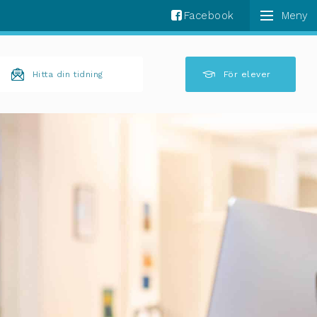
Facebook
k komplettering av resultat är tillgängliga använder 
Hitta din tidning
För elever