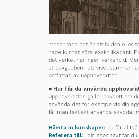
menar med det är att bilden eller te
hade kunnat göra exakt likadant. Ex
det verket har ingen verkshöjd. Men 
streckgubben i ett visst sammanhang
omfattas av upphovsrätten.
■ Hur får du använda upphovsrä
Upphovsrätten gäller oavsett om du 
använda det för exempelvis din ege
får man faktiskt använda skyddat ma
Hämta in kunskaper:
du får alltså
Referera till:
i din egen text får du 