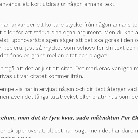
 använda ett kort utdrag ur någon annans text.
 man använder ett kortare stycke från någon annans tex
 eller för att stärka sina egna argument. Men du kan ald
helst, upphovsrättslagen säger att det ska göras i den
ler kopiera, just så mycket som behövs för din text och 
 finns en gräns mellan citat och plagiat!
mgå att det är just ett citat. Det markeras vanligen me
rivas ut var citatet kommer ifrån.
empelvis har intervjuat någon och din text återger va
en även det långa talstrecket eller pratminus som det 
atchen, men det är fyra kvar, sade målvakten Per Ek
Per Ek upphovsrätt till det han sagt, men det har däremo