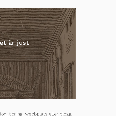
t är just
on, tidning, webbplats eller blogg.