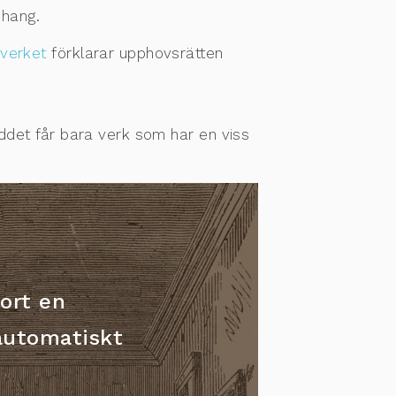
nhang.
sverket
förklarar upphovsrätten
yddet får bara verk som har en viss
jort en
 automatiskt