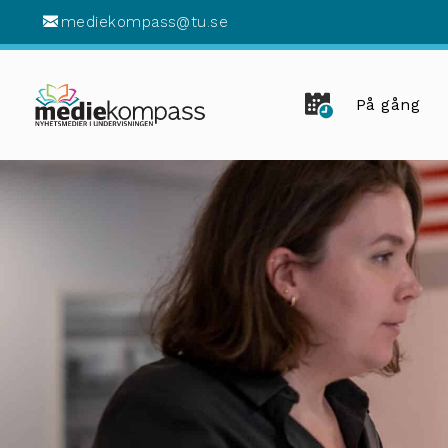
mediekompass@tu.se
På gång