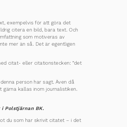
t, exempelvis för att göra det
rig citera en bild, bara text. Och
 omfattning som motiveras av
inte mer än så. Det är egentligen
d citat- eller citationstecken: ”det
d denna person har sagt. Även då
gärna kallas inom journalistiken.
 i Polstjärnan BK.
t du som har skrivit citatet – i det