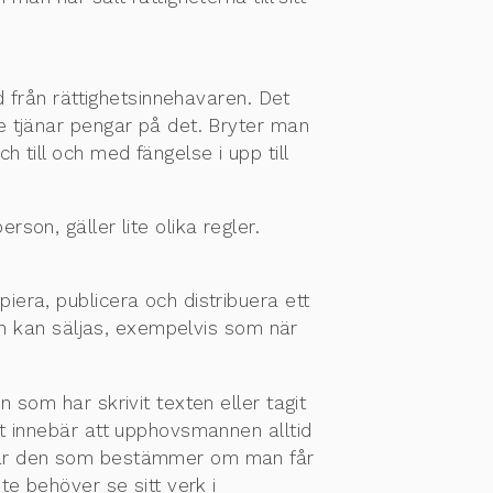
d från rättighetsinnehavaren. Det
e tjänar pengar på det. Bryter man
till och med fängelse i upp till
on, gäller lite olika regler.
era, publicera och distribuera ett
en kan säljas, exempelvis som när
som har skrivit texten eller tagit
t innebär att upphovsmannen alltid
m är den som bestämmer om man får
e behöver se sitt verk i