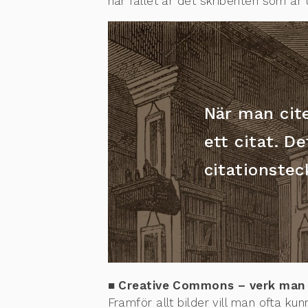
här fallet är det skribenten som ä
När man cite
ett citat. D
citationstec
■ Creative Commons – verk man
Framför allt bilder vill man ofta ku