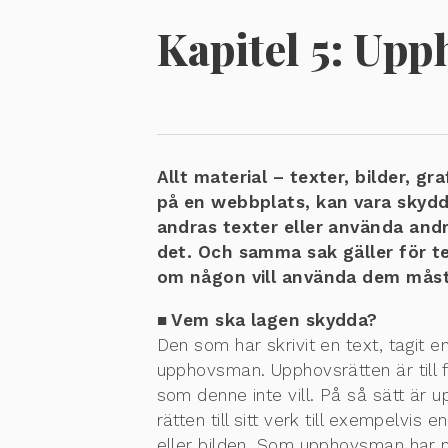
Kapitel 5:
Upph
Allt material – texter, bilder, g
på en webbplats, kan vara skydda
andras texter eller använda andras
det. Och samma sak gäller för t
om någon vill använda dem måste
■ Vem ska lagen skydda?
Den som har skrivit en text, tagit en
upphovsman. Upphovsrätten är till 
som denne inte vill. På så sätt är
rätten till sitt verk till exempelvis 
eller bilden. Som upphovsman har man