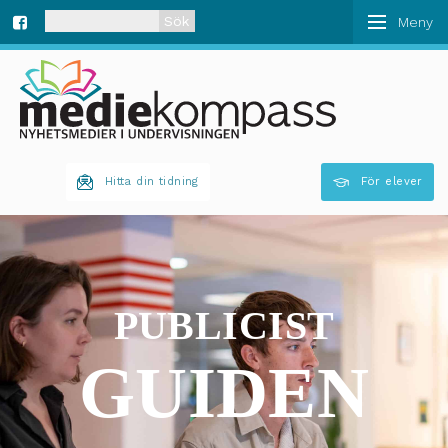
När automatisk komplettering av resultat är tillgän
Fa
ce
bo
Hitta din tidning
För elever
ok
PUBLICIST
GUIDEN