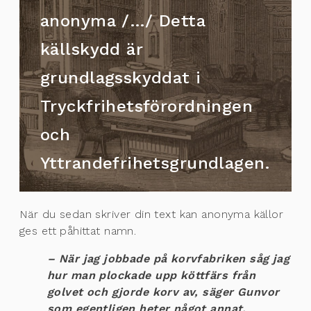
anonyma /…/ Detta
källskydd är
grundlagsskyddat i
Tryckfrihetsförordningen
och
Yttrandefrihetsgrundlagen.
När du sedan skriver din text kan anonyma källor
ges ett påhittat namn.
– När jag jobbade på korvfabriken såg jag
hur man plockade upp köttfärs från
golvet och gjorde korv av, säger Gunvor
som egentligen heter något annat.