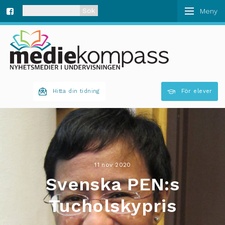
När automatisk komplettering av resultat är tillgän
Fa
ce
bo
Hitta din tidning
För elever
ok
11 nov 2020
Svenska PEN:s
Tucholskypris