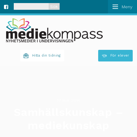
När automatisk komplettering av resultat är tillgän
Fa
ce
bo
Hitta din tidning
För elever
ok
17 mar 2014
Samhällskunskap –
mediekunskap