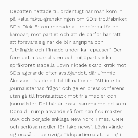
Debatten hettade till ordentligt när man kom in
på Kalla fakta-granskningen om SD:s trollfabriker.
SD:s Dick Erixon menade att medierna för en
kampanj mot partiet och att de därför har rätt
att försvara sig när de blir angripna och
”uthängda och filmade under kaffepauser”. Den
före detta journalisten och miljöpartistiska
språkröret Isabella Lövin riktade skarp kritik mot
SD:s agerande efter avslöjandet, där Jimmie
Åkesson riktade ett tal till nationen. ”Att inte ta
journalisternas frågor och ge en presskonferens
utan gå till frontalattack mot fria medier och
journalister. Det här är exakt samma metod som
Donald Trump använde så fort han fick makten i
USA och började anklaga New York Times, CNN
och seriösa medier för fake news”. Lövin vände
sig också till de övriga Tidöpartierna att ta tag i