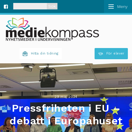
När automatisk komplettering av resultat är tillgän
Fa
ce
bo
Hitta din tidning
För elever
ok
29 maj 2024
Pressfriheten i EU –
debatt i Europahuset