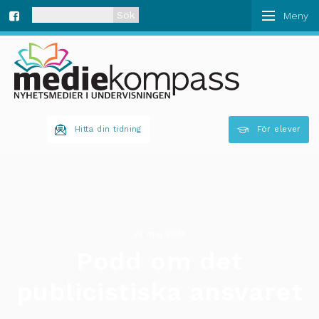
När automatisk komplettering av resultat är tillgän
Fa
ce
bo
Hitta din tidning
För elever
ok
23 maj 2014
Podd om det
publicistiska ansvaret