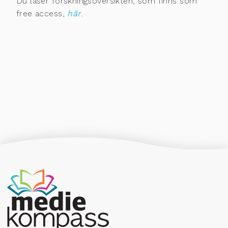
Du läser forskningsöversikten, som finns som
free access,
här
.
Producerad av Gota Media Brand Studio