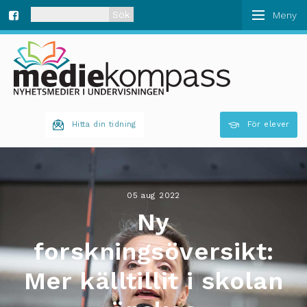
När automatisk komplettering av resultat är tillgän
Fa
ce
bo
Hitta din tidning
För elever
ok
05 aug 2022
Ny
forskningsöversikt:
Mer källtillit i skolan