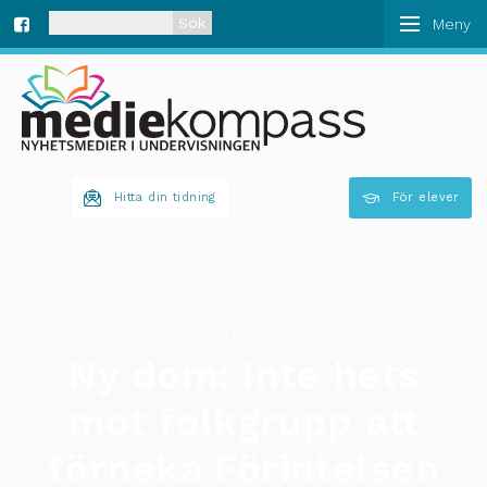
När automatisk komplettering av resultat är tillgän
Fa
ce
bo
Hitta din tidning
För elever
ok
02 feb 2015
Ny dom: Inte hets
mot folkgrupp att
förneka Förintelsen