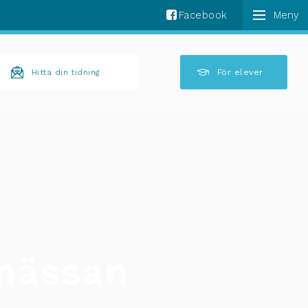
Facebook
k komplettering av resultat är tillgängliga använder 
Hitta din tidning
För elever
mässan