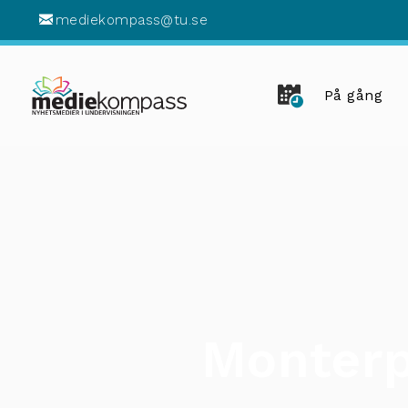
mediekompass@tu.se
På gång
Monter