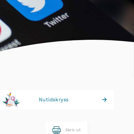
Nutidskryss
Skriv ut