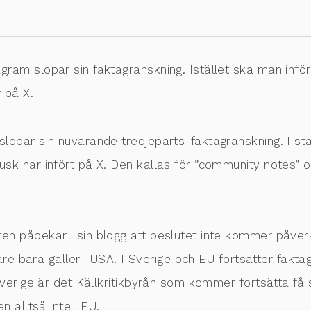
ram slopar sin faktagranskning. Istället ska man inf
 på X.
opar sin nuvarande tredjeparts-faktagranskning. I stäl
k har infört på X. Den kallas för ”community notes” o
n påpekar i sin blogg att beslutet inte kommer påver
are bara gäller i USA. I Sverige och EU fortsätter fakta
verige är det Källkritikbyrån som kommer fortsätta få
 alltså inte i EU.