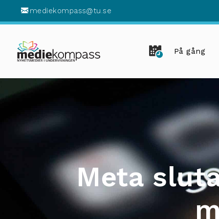
mediekompass@tu.se
På gång
Meta slut
m