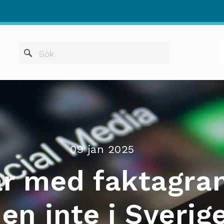
När automatis
Sök
09 jan 2025
ar med faktagra
en inte i Sverig