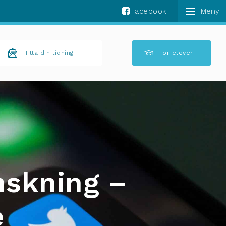
Facebook
k komplettering av resultat är tillgängliga använder 
Hitta din tidning
För elever
nskning –
e