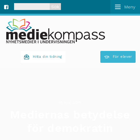
När automatisk komplettering av resultat är tillgän
Fa
ce
bo
Hitta din tidning
För elever
ok
18 maj 2015
Mediernas betydelse
för demokratin