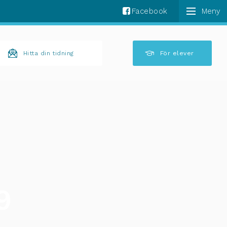
Facebook
k komplettering av resultat är tillgängliga använder 
Hitta din tidning
För elever
9