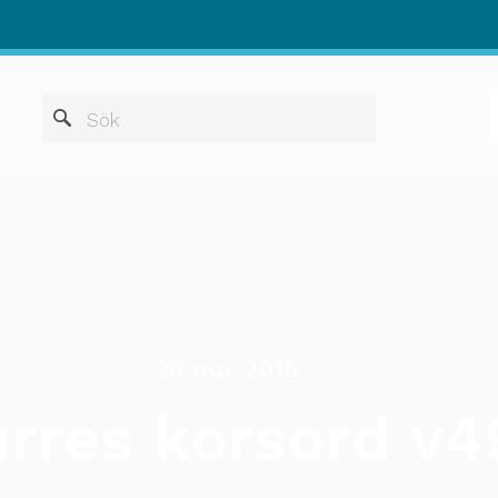
När automatis
Sök
30 nov 2015
rres korsord v4