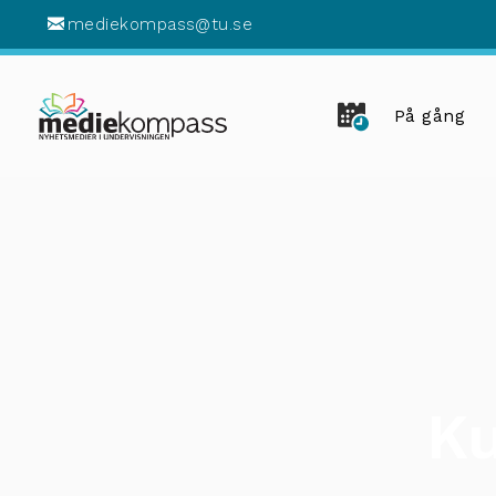
mediekompass@tu.se
På gång
Ku