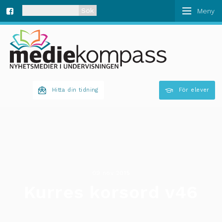
När automatisk komplettering av resultat är tillgän
Fa
ce
bo
Hitta din tidning
För elever
ok
09 nov 2015
Kurres korsord v46