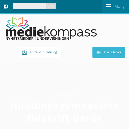
När automatisk komplettering av resultat är tillgän
Fa
ce
bo
Hitta din tidning
För elever
ok
17 nov 2014
Huddingegymnasiets
tidskrift berör