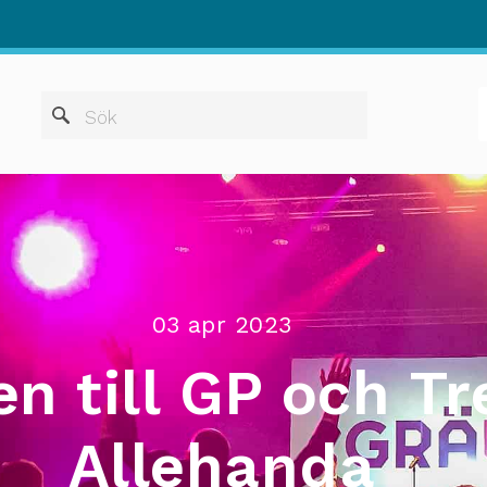
När automatis
Sök
03 apr 2023
n till GP och Tr
Allehanda