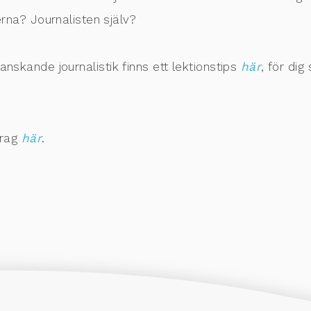
na? Journalisten själv?
granskande journalistik finns ett lektionstips
här
, för dig
drag
här
.