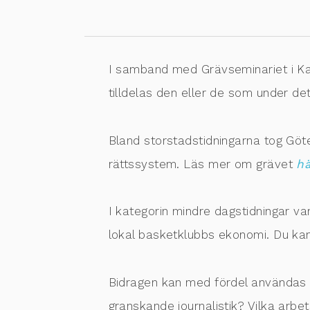
I samband med Grävseminariet i Karl
tilldelas den eller de som under det
Bland storstadstidningarna tog Göt
rättssystem. Läs mer om grävet
h
I kategorin mindre dagstidningar va
lokal basketklubbs ekonomi. Du k
Bidragen kan med fördel användas i 
granskande journalistik? Vilka arbe