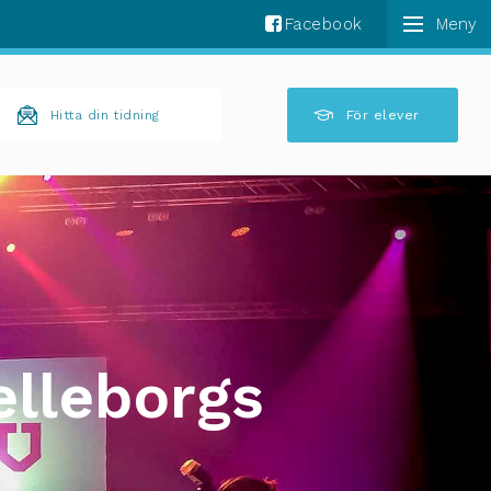
Facebook
k komplettering av resultat är tillgängliga använder 
Hitta din tidning
För elever
elleborgs