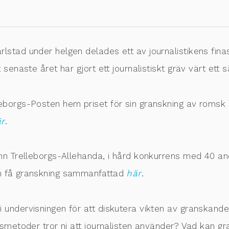
stad under helgen delades ett av journalistikens finas
 senaste året har gjort ett journalistiskt gräv värt ett
eborgs-Posten hem priset för sin granskning av romsk h
är
.
nn Trelleborgs-Allehanda, i hård konkurrens med 40 and
an få granskning sammanfattad
här
.
undervisningen för att diskutera vikten av granskande j
tsmetoder tror ni att journalisten använder? Vad kan g