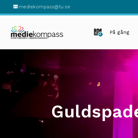
mediekompass@tu.se
På gång
Guldspade