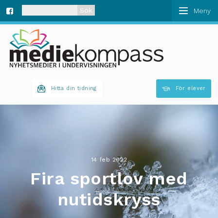
När automatisk komplettering av resultat är tillgän
Fa
ce
bo
Hitta din tidning
För elever
ok
14 feb 2022
Fira sportlov med
nutidskryss