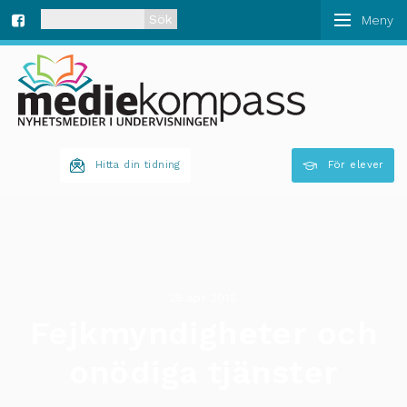
När automatisk komplettering av resultat är tillgän
Fa
ce
bo
Hitta din tidning
För elever
ok
25 apr 2018
Fejkmyndigheter och
onödiga tjänster