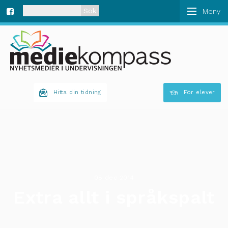
När automatisk komplettering av resultat är tillgän
Fa
ce
bo
Hitta din tidning
För elever
ok
08 dec 2014
Extra allt i språkspalt