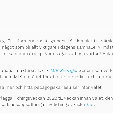
. Ett informerat val är grunden för demokratin, särskil
 något som bli allt viktigare i dagens samhälle. Vi m
 i olika sammanhang. Vem säger vad och varför? Bako
nationella aktörsnätverk
MIK Sverige
. Genom samverka
et inom MIK-området för att stärka medie- och informat
a mer och hitta pedagogiska resurser inför valet.
ägga Tidningsveckan 2022 till veckan innan valet, de
oka klassuppsättningar av tidningar, klicka
här
.