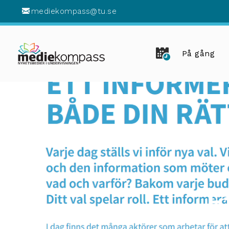
mediekompass@tu.se
På gång
E