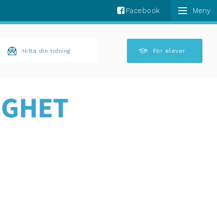
Facebook
k komplettering av resultat är tillgängliga använder 
Hitta din tidning
För elever
l