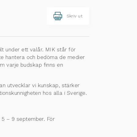
Skriv ut
t under ett valår. MIK står för
åste hantera och bedöma de medier
m varje budskap finns en
n utvecklar vi kunskap, stärker
ionskunnigheten hos alla i Sverige.
n 5 – 9 september. För