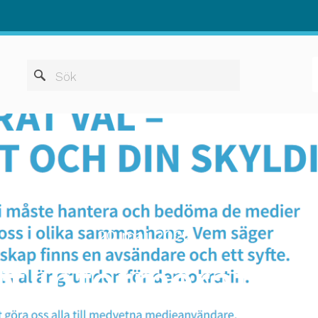
När automatis
Sök
20 maj 2022
tt informerat va