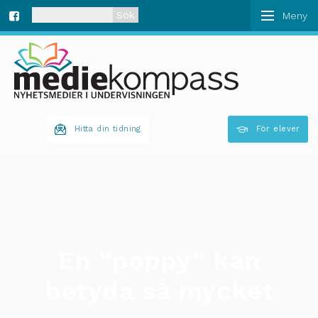
När automatisk komplettering av resultat är tillgän
Fa
ce
bo
Hitta din tidning
För elever
ok
10 nov 2014
En ”poppy” kan
betyda så mycket