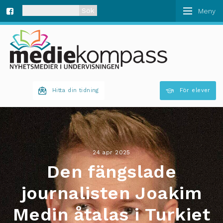
När automatisk komplettering av resultat är tillgän
Fa
ce
bo
Hitta din tidning
För elever
ok
24 apr 2025
Den fängslade
journalisten Joakim
Medin åtalas i Turkiet