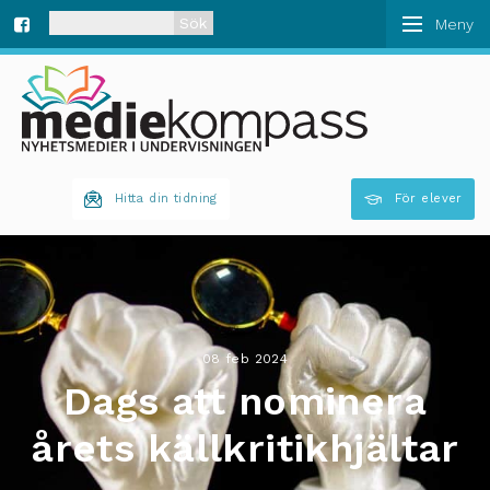
När automatisk komplettering av resultat är tillgän
Fa
ce
bo
Hitta din tidning
För elever
ok
08 feb 2024
Dags att nominera
årets källkritikhjältar