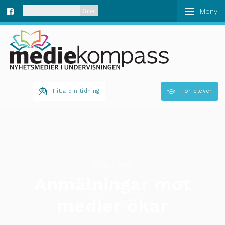
När automatisk komplettering av resultat är tillgän
Fa
ce
bo
Hitta din tidning
För elever
ok
07 dec 2015
Anmälningar mot
medier ökar